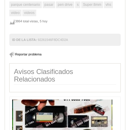
parque centenario
pasar
pen drive
s
Super 8mm
vhs
video
videos
3864 total vistas, 5 hoy
ID DE LA LISTA:
92261546F8DC4D2A
Reportar problema
Avisos Clasificados
Relacionados