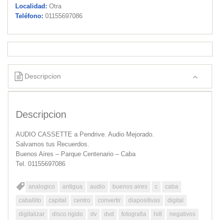
Localidad:
Otra
Teléfono:
01155697086
Descripcion
Descripcion
AUDIO CASSETTE a Pendrive. Audio Mejorado.
Salvamos tus Recuerdos.
Buenos Aires – Parque Centenario – Caba
Tel. 01155697086
analogico
antigua
audio
buenos aires
c
caba
caballito
capital
centro
convertir
diapositivas
digital
digitalizar
disco rigido
dv
dvd
fotografia
hi8
negativos