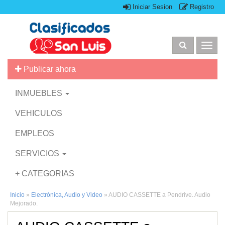
Iniciar Sesion
Registro
Togg
navig
Publicar ahora
INMUEBLES
VEHICULOS
EMPLEOS
SERVICIOS
+ CATEGORIAS
Inicio
»
Electrónica, Audio y Video
»
AUDIO CASSETTE a Pendrive. Audio
Mejorado.