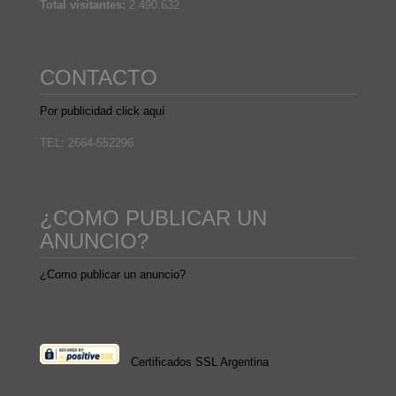
Total visitantes:
2.490.632
CONTACTO
Por publicidad click aquí
TEL: 2664-552296
¿COMO PUBLICAR UN
ANUNCIO?
¿Como publicar un anuncio?
Certificados SSL Argentina