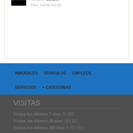
Price: USD40,000.00
INMUEBLES
VEHICULOS
EMPLEOS
SERVICIOS
+ CATEGORIAS
VISITAS
Visitas los últimos 7 días:
76.965
Visitas los últimos 30 días:
583.927
Visitas los últimos 365 días:
6.501.563