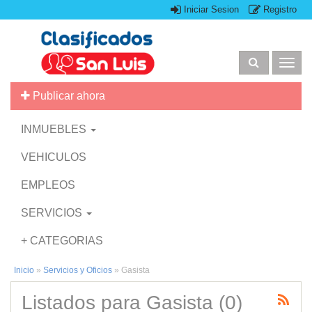
Iniciar Sesion
Registro
Togg
navig
Publicar ahora
INMUEBLES
VEHICULOS
EMPLEOS
SERVICIOS
+ CATEGORIAS
Inicio
»
Servicios y Oficios
»
Gasista
Listados para Gasista (0)