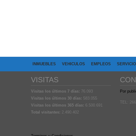
INMUEBLES
VEHICULOS
EMPLEOS
SERVICI
VISITAS
CON
Visitas los últimos 7 días:
76.093
Por publi
Visitas los últimos 30 días:
583.055
TEL: 266
Visitas los últimos 365 días:
6.500.691
Total visitantes:
2.490.402
Terminos y Condiciones