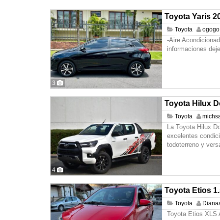
Toyota Yaris 2
Toyota
ogogo
-Aire Acondicionad
informaciones dej
3
Toyota Hilux 
Toyota
michs
La Toyota Hilux D
excelentes condic
todoterreno y vers
4
Toyota Etios 1.
Toyota
Diana
Toyota Etios XLS 