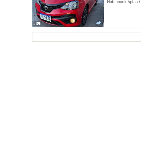
Hatchback 5ptas C
5