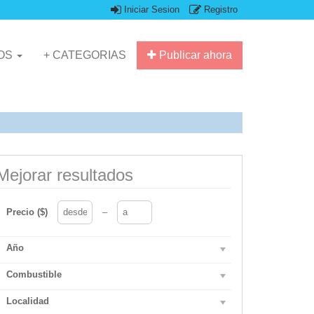
Iniciar Sesion
Registro
IOS
+ CATEGORIAS
Publicar ahora
Mejorar resultados
Precio ($)
–
Año
Combustible
Localidad