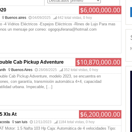
$6,000,000.00
020
Buenos aires
04/09/2025
442 total vistas, 0 hoy
o -4 Vidrios Eléctricos -Espejos Eléctricos -Rines de Lujo Para mas
enos un mensaje por correo: ogogojuferana@hotmail.com
$10,870,000.00
Double Cab Pickup Adventure
anth
Buenos Aires
28/08/2025
352 total vistas, 0 hoy
ouble Cab Pickup Adventure, modelo 2023, se encuentra en
iones, con garantía, transmisión automática 4×4, capacidad
atilidad urbana. Impecable,
[…]
$6,200,000.00
5 Xls At
acosta
san luis
12/11/2023
1184 total vistas, 0 hoy
AT Motor: 1.5 Nafta 103 Hp Caja: Automática de 4 velocidades Tipo: