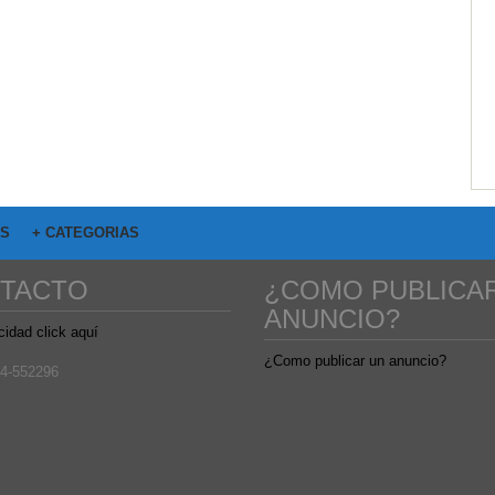
OS
+ CATEGORIAS
TACTO
¿COMO PUBLICA
ANUNCIO?
cidad click aquí
¿Como publicar un anuncio?
4-552296