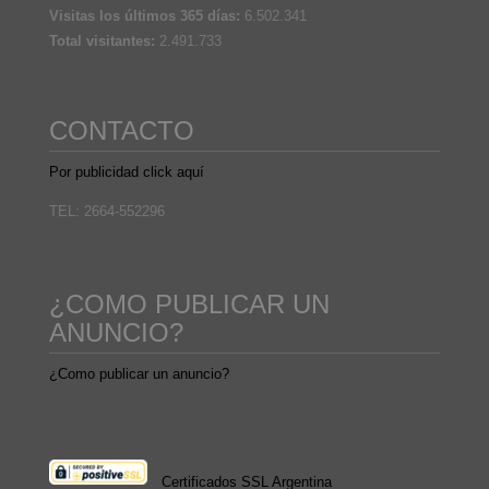
Visitas los últimos 365 días:
6.502.341
Total visitantes:
2.491.733
CONTACTO
Por publicidad click aquí
TEL: 2664-552296
¿COMO PUBLICAR UN
ANUNCIO?
¿Como publicar un anuncio?
Certificados SSL Argentina