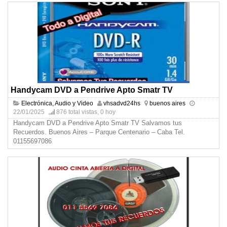
Handycam DVD a Pendrive Apto Smatr TV
Electrónica, Audio y Video
vhsadvd24hs
buenos aires
22/01/2025
876 total vistas, 0 hoy
Handycam DVD a Pendrive Apto Smatr TV Salvamos tus
Recuerdos. Buenos Aires – Parque Centenario – Caba Tel.
01155697086