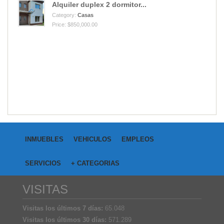
Alquiler duplex 2 dormitor...
Category:
Casas
Price: $850,000.00
INMUEBLES
VEHICULOS
EMPLEOS
SERVICIOS
+ CATEGORIAS
VISITAS
Visitas los últimos 7 días:
65.048
Visitas los últimos 30 días:
571.289