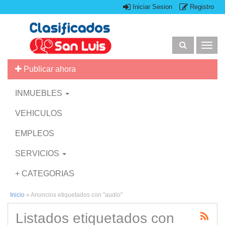
Iniciar Sesion
Registro
Togg
navig
Publicar ahora
INMUEBLES
VEHICULOS
EMPLEOS
SERVICIOS
+ CATEGORIAS
Inicio
»
Anuncios etiquetados con "audio"
Listados etiquetados con