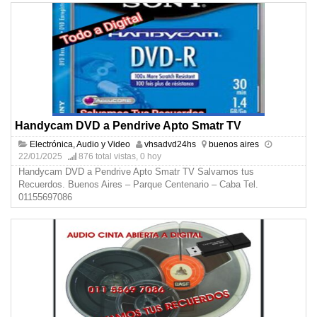
Handycam DVD a Pendrive Apto Smatr TV
Electrónica, Audio y Video
vhsadvd24hs
buenos aires
22/01/2025
876 total vistas, 0 hoy
Handycam DVD a Pendrive Apto Smatr TV Salvamos tus
Recuerdos. Buenos Aires – Parque Centenario – Caba Tel.
01155697086