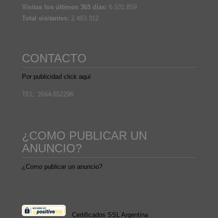
Visitas los últimos 365 días:
6.531.859
Total visitantes:
2.493.312
CONTACTO
Por publicidad click aquí
TEL: 2664-552296
¿COMO PUBLICAR UN
ANUNCIO?
¿Como publicar un anuncio?
Certificados SSL Argentina