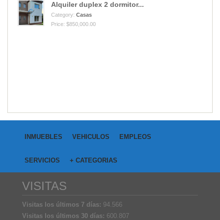
Alquiler duplex 2 dormitor...
Category:
Casas
Price: $850,000.00
INMUEBLES
VEHICULOS
EMPLEOS
SERVICIOS
+ CATEGORIAS
VISITAS
Visitas los últimos 7 días:
94.566
Visitas los últimos 30 días:
600.807