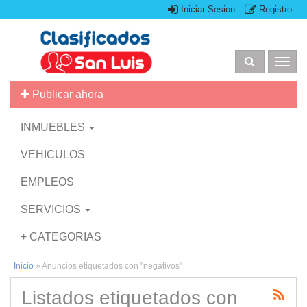
Iniciar Sesion
Registro
Togg
navig
Publicar ahora
INMUEBLES
VEHICULOS
EMPLEOS
SERVICIOS
+ CATEGORIAS
Inicio
»
Anuncios etiquetados con "negativos"
Listados etiquetados con