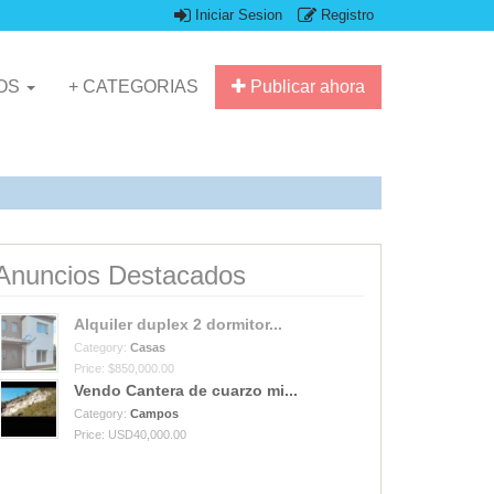
Iniciar Sesion
Registro
IOS
+ CATEGORIAS
Publicar ahora
Anuncios Destacados
Alquiler duplex 2 dormitor...
Category:
Casas
Price: $850,000.00
Vendo Cantera de cuarzo mi...
Category:
Campos
Price: USD40,000.00