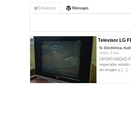
Anuncios
Mensajes
Televisor LG 
Electrónica, Aud
vistas, 0 hoy
OPORTUNIDAD PO
impecable estado s
da imagen y
[…]