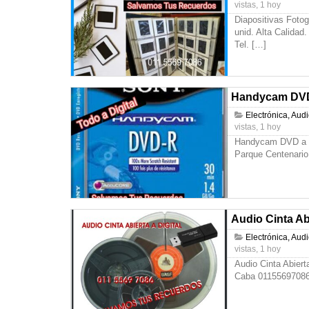
vistas, 1 hoy
Diapositivas Foto
unid. Alta Calida
Tel.
[…]
Handycam DVD 
Electrónica, Aud
vistas, 1 hoy
Handycam DVD a P
Parque Centenario
Audio Cinta Abi
Electrónica, Aud
vistas, 1 hoy
Audio Cinta Abiert
Caba 0115569708