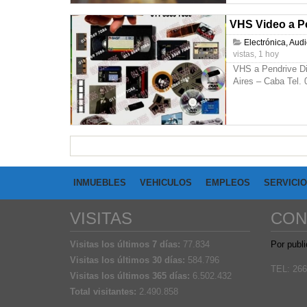
VHS Video a P
Electrónica, Aud
vistas, 1 hoy
VHS a Pendrive Di
Aires – Caba Tel.
INMUEBLES
VEHICULOS
EMPLEOS
SERVICI
VISITAS
CON
Visitas los últimos 7 días:
77.834
Por publi
Visitas los últimos 30 días:
584.796
TEL: 266
Visitas los últimos 365 días:
6.502.432
Total visitantes:
2.490.858