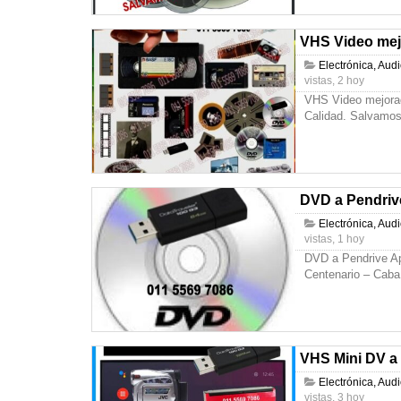
VHS Video mejo
Electrónica, Aud
vistas, 2 hoy
VHS Video mejorad
Calidad. Salvamos
DVD a Pendriv
Electrónica, Aud
vistas, 1 hoy
DVD a Pendrive A
Centenario – Caba
VHS Mini DV a
Electrónica, Aud
vistas, 3 hoy