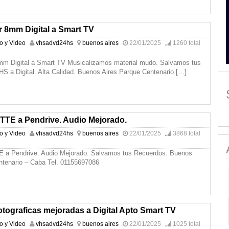
r 8mm Digital a Smart TV
io y Video
vhsadvd24hs
buenos aires
22/01/2025
1260 total
mm Digital a Smart TV Musicalizamos material mudo. Salvamos tus
HS a Digital. Alta Calidad. Buenos Aires Parque Centenario
[…]
E a Pendrive. Audio Mejorado.
io y Video
vhsadvd24hs
buenos aires
22/01/2025
3868 total
 Pendrive. Audio Mejorado. Salvamos tus Recuerdos. Buenos
ntenario – Caba Tel. 01155697086
otograficas mejoradas a Digital Apto Smart TV
io y Video
vhsadvd24hs
buenos aires
22/01/2025
1025 total