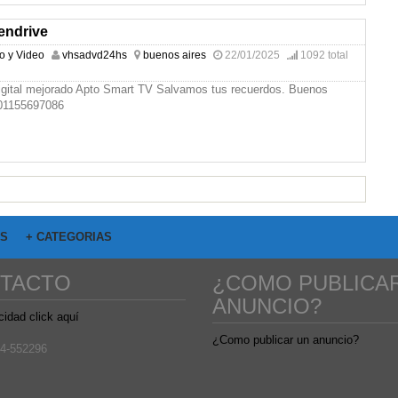
endrive
io y Video
vhsadvd24hs
buenos aires
22/01/2025
1092 total
gital mejorado Apto Smart TV Salvamos tus recuerdos. Buenos
 01155697086
OS
+ CATEGORIAS
TACTO
¿COMO PUBLICA
ANUNCIO?
cidad click aquí
¿Como publicar un anuncio?
4-552296