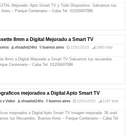
ITAL Mejorado. Apto Smart TV y Todo Dispositivo. Salvamos tus
 Aires – Parque Centenario – Caba Tel. 01155697086
sette 8mm a Digital Mejorado a Smart TV
orios
vhsadvd24hs
buenos aires
22/01/2025
2985 total
e 8mm a Digital Mejorado a Smart TV Salvamos tus recuerdos.
rque Centenario – Caba Tel. 01155697086
graficos mejorados a Digital Apto Smart TV
io y Video
vhsadvd24hs
buenos aires
22/01/2025
1197 total
ficos mejorados a Digital Apto Smart TV Imagen mejorada. 36 unid.
vamos tus Recuerdos. Buenos Aires – Parque Centenario – Caba Tel.