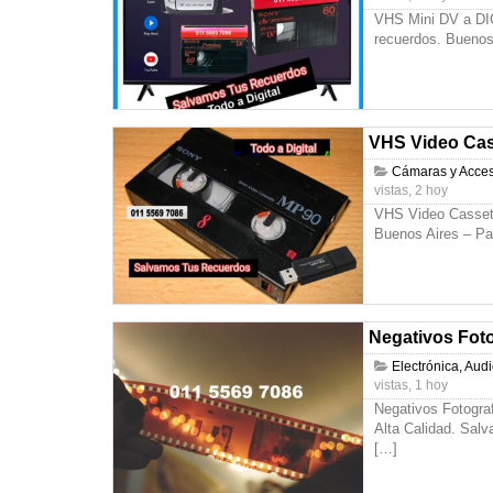
VHS Mini DV a DIG
recuerdos. Buenos
VHS Video Cas
Cámaras y Acces
vistas, 2 hoy
VHS Video Cassett
Buenos Aires – Pa
Negativos Foto
Electrónica, Aud
vistas, 1 hoy
Negativos Fotogra
Alta Calidad. Sal
[…]