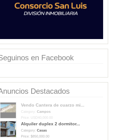
Seguinos en Facebook
Anuncios Destacados
Vendo Cantera de cuarzo mi...
Category:
Campos
Price: USD40,000.00
Alquiler duplex 2 dormitor...
Category:
Casas
Price: $850,000.00