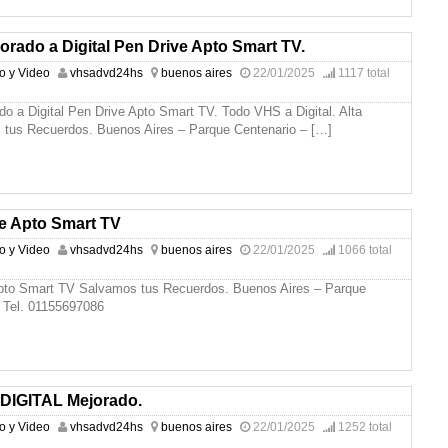
rado a Digital Pen Drive Apto Smart TV.
io y Video
vhsadvd24hs
buenos aires
22/01/2025
1117 total
o a Digital Pen Drive Apto Smart TV. Todo VHS a Digital. Alta
 tus Recuerdos. Buenos Aires – Parque Centenario –
[…]
e Apto Smart TV
io y Video
vhsadvd24hs
buenos aires
22/01/2025
1066 total
pto Smart TV Salvamos tus Recuerdos. Buenos Aires – Parque
 Tel. 01155697086
 DIGITAL Mejorado.
io y Video
vhsadvd24hs
buenos aires
22/01/2025
1252 total