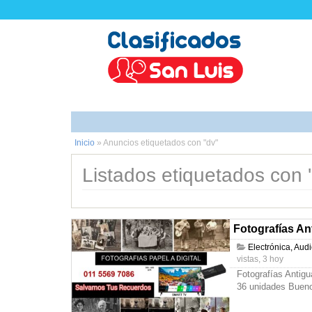
Inicio
»
Anuncios etiquetados con "dv"
Listados etiquetados con '
Fotografías An
Electrónica, Aud
vistas, 3 hoy
Fotografías Antig
36 unidades Bueno