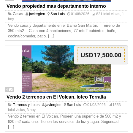
Vendo propiedad mas departamento interno
Casas
javierglen
San Luis
01/08/2026
821 total vistas, 1
hoy
Vendo casa y departamento en el Barrio San Martín. Terreno de
350 mts2. Casa con 4 habitaciones, 77 mts2 cubiertos, baño,
cocina/comedor, patio.
[…]
USD17,500.00
4
Vendo 2 terrenos en El Volcan, loteo Terralta
Terrenos y Lotes
javierglen
San Luis
01/08/2026
1553
total vistas, 3 hoy
Vendo 2 terreno en El Volcán. Poseen una superficie de 500 m2 y
820 m2 cada uno. Tienen los servicios de luz y agua. Seguridad
[…]