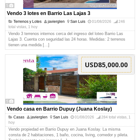
5
Vendo 3 lotes en Barrio Las Lajas 3
Terrenos y Lotes
javierglen
San Luis
01/08/2026
246
total vistas, 1 hoy
Vendo 3 terrenos internos cerca del ingreso del loteo Barrio Las
Lajas 3. Cuenta con seguridad las 24 horas. Medidas: 2 terrenos
tienen una medida
[…]
USD85,000.00
5
Vendo casa en Barrio Dupuy (Juana Koslay)
Casas
javierglen
San Luis
01/08/2026
284 total vistas, 1
hoy
Vendo propiedad en Barrio Dupuy en Juana Koslay. La misma
consta de 2 habitaciones, 1 baño, cocina, living, comedor y pileta.