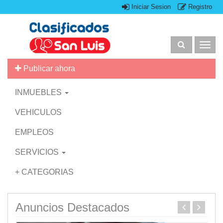
Iniciar Sesion
Registro
Togg
navig
Publicar ahora
INMUEBLES
VEHICULOS
EMPLEOS
SERVICIOS
+ CATEGORIAS
Anuncios Destacados