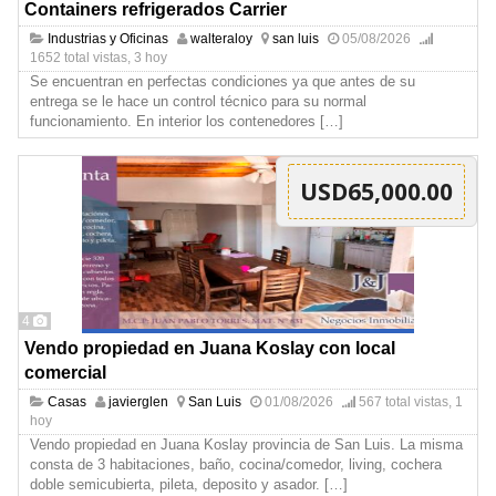
Containers refrigerados Carrier
Industrias y Oficinas
walteraloy
san luis
05/08/2026
1652 total vistas, 3 hoy
Se encuentran en perfectas condiciones ya que antes de su
entrega se le hace un control técnico para su normal
funcionamiento. En interior los contenedores
[…]
USD65,000.00
4
Vendo propiedad en Juana Koslay con local
comercial
Casas
javierglen
San Luis
01/08/2026
567 total vistas, 1
hoy
Vendo propiedad en Juana Koslay provincia de San Luis. La misma
consta de 3 habitaciones, baño, cocina/comedor, living, cochera
doble semicubierta, pileta, deposito y asador.
[…]