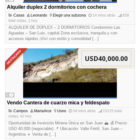
Alquiler duplex 2 dormitorios con cochera
Casas
Leonardo
Elegir una subzona
14 mins atrás
858
total vistas, 1 hoy
ALQUILER DE DÚPLEX – 2 DORMITORIOS Condominio Las
Aguadas – San Luis, capital Zona exclusiva, tranquila y con
accesos rápidos ¡Viví con estilo y comodidad
[…]
DESTACADO
USD40,000.00
2
Vendo Cantera de cuarzo mica y feldespato
Campos
MariaArce
Usno
34 mins atrás
10125 total
vistas, 42 hoy
Oportunidad de Inversión Minera Única en San Juan 🏔️ 💰 Precio:
USD 40.000 (negociable) 📍 Ubicación: Valle Fértil, San Juan –
Argentina 🔹 Venta de
[…]