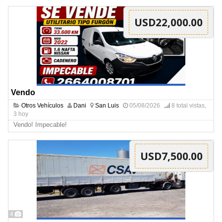
USD22,000.00
Vendo
Otros Vehículos
Dani
San Luis
05/08/2026
8 total vistas,
3 hoy
Vendo! Impecable!
USD7,500.00
4