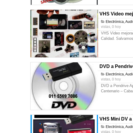
VHS Video mejo
Electrónica, Aud
vistas, 0 hoy
VHS Video mejorad
Calidad. Salvamos
DVD a Pendriv
Electrónica, Aud
vistas, 0 hoy
DVD a Pendrive A
Centenario – Caba
VHS Mini DV a
Electrónica, Aud
vistas, 0 hoy