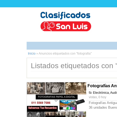
Inicio
»
Anuncios etiquetados con "fotografia"
Listados etiquetados con 'f
Fotografías An
Electrónica, Aud
vistas, 0 hoy
Fotografías Antig
36 unidades Bueno