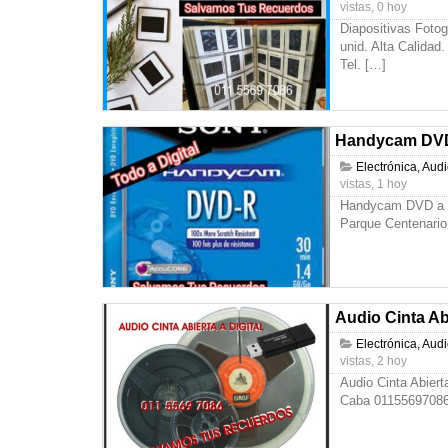
vistas, 0 hoy
Diapositivas Foto
unid. Alta Calida
Tel.
[…]
Handycam DVD 
Electrónica, Aud
vistas, 1 hoy
Handycam DVD a P
Parque Centenario
Audio Cinta Abi
Electrónica, Aud
vistas, 2 hoy
Audio Cinta Abiert
Caba 0115569708