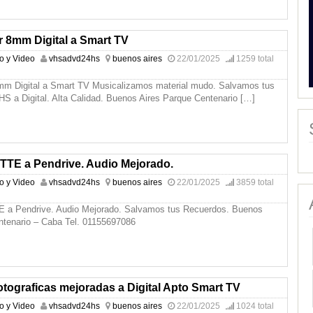
r 8mm Digital a Smart TV
io y Video
vhsadvd24hs
buenos aires
22/01/2025
1259 total
mm Digital a Smart TV Musicalizamos material mudo. Salvamos tus
HS a Digital. Alta Calidad. Buenos Aires Parque Centenario
[…]
E a Pendrive. Audio Mejorado.
io y Video
vhsadvd24hs
buenos aires
22/01/2025
3859 total
 Pendrive. Audio Mejorado. Salvamos tus Recuerdos. Buenos
ntenario – Caba Tel. 01155697086
otograficas mejoradas a Digital Apto Smart TV
io y Video
vhsadvd24hs
buenos aires
22/01/2025
1024 total