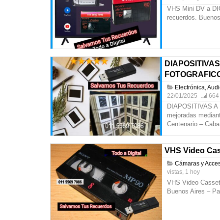
VHS Mini DV a DIG
recuerdos. Buenos
DIAPOSITIVA
FOTOGRAFIC
Electrónica, Aud
22/01/2025
664 t
DIAPOSITIVAS A
mejoradas mediant
Centenario – Cab
VHS Video Cas
Cámaras y Acces
vistas, 1 hoy
VHS Video Cassett
Buenos Aires – Pa