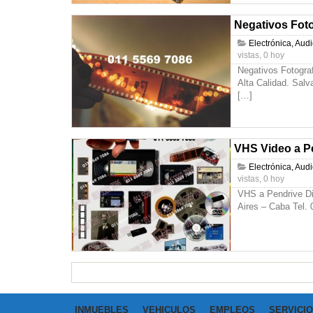
Negativos Foto
Electrónica, Aud
vistas, 0 hoy
Negativos Fotogra
Alta Calidad. Sal
[…]
VHS Video a P
Electrónica, Aud
vistas, 0 hoy
VHS a Pendrive Di
Aires – Caba Tel.
INMUEBLES
VEHICULOS
EMPLEOS
SERVICI