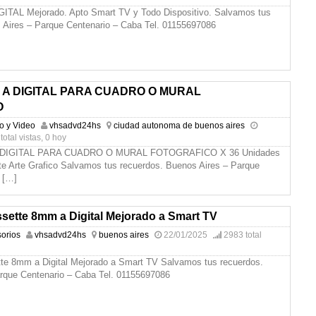
ITAL Mejorado. Apto Smart TV y Todo Dispositivo. Salvamos tus
 Aires – Parque Centenario – Caba Tel. 01155697086
S A DIGITAL PARA CUADRO O MURAL
O
io y Video
vhsadvd24hs
ciudad autonoma de buenos aires
otal vistas, 0 hoy
 DIGITAL PARA CUADRO O MURAL FOTOGRAFICO X 36 Unidades
e Arte Grafico Salvamos tus recuerdos. Buenos Aires – Parque
a
[…]
sette 8mm a Digital Mejorado a Smart TV
orios
vhsadvd24hs
buenos aires
22/01/2025
2983 total
e 8mm a Digital Mejorado a Smart TV Salvamos tus recuerdos.
rque Centenario – Caba Tel. 01155697086