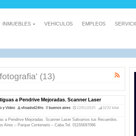
INMUEBLES
VEHICULOS
EMPLEOS
SERVIC
otografia' (13)
tiguas a Pendrive Mejoradas. Scanner Laser
io y Video
vhsadvd24hs
buenos aires
22/01/2025
3232 total
uas a Pendrive Mejoradas. Scanner Laser Salvamos tus Recuerdos.
s Aires – Parque Centenario – Caba Tel. 01155697086