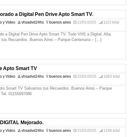
rado a Digital Pen Drive Apto Smart TV.
io y Video
vhsadvd24hs
buenos aires
22/01/2025
1113 total
o a Digital Pen Drive Apto Smart TV. Todo VHS a Digital. Alta
 tus Recuerdos. Buenos Aires – Parque Centenario –
[…]
e Apto Smart TV
io y Video
vhsadvd24hs
buenos aires
22/01/2025
1063 total
pto Smart TV Salvamos tus Recuerdos. Buenos Aires – Parque
 Tel. 01155697086
 DIGITAL Mejorado.
io y Video
vhsadvd24hs
buenos aires
22/01/2025
1248 total