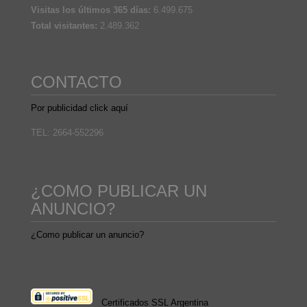
Visitas los últimos 365 días:
6.499.675
Total visitantes:
2.489.362
CONTACTO
Por publicidad click aquí
TEL: 2664-552296
¿COMO PUBLICAR UN
ANUNCIO?
¿Como publicar un anuncio?
Certificados SSL Argentina