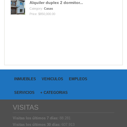
Alquiler duplex 2 dormitor...
Category:
Casas
Price: $850,000.00
INMUEBLES
VEHICULOS
EMPLEOS
SERVICIOS
+ CATEGORIAS
VISITAS
Visitas los últimos 7 días:
88.281
Visitas los últimos 30 días:
607.913