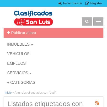
Iniciar Sesion
Registro
Togg
navig
Publicar ahora
INMUEBLES
VEHICULOS
EMPLEOS
SERVICIOS
+ CATEGORIAS
Inicio
»
Anuncios etiquetados con "dvd"
Listados etiquetados con