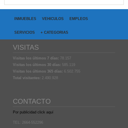
INMUEBLES
VEHICULOS
EMPLEOS
SERVICIOS
+ CATEGORIAS
VISITAS
Visitas los últimos 7 días:
78.157
Visitas los últimos 30 días:
585.119
Visitas los últimos 365 días:
6.502.755
Total visitantes:
2.490.928
CONTACTO
Por publicidad click aquí
TEL: 2664-552296