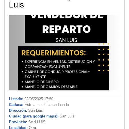
Luis
Listado:
22/05/2025 17:50
Caduca:
Este anuncio ha caducado
Dirección:
San Luis
Ciudad (para google maps):
San Luis
Provincia:
SAN LUIS
Localidad:
Otra