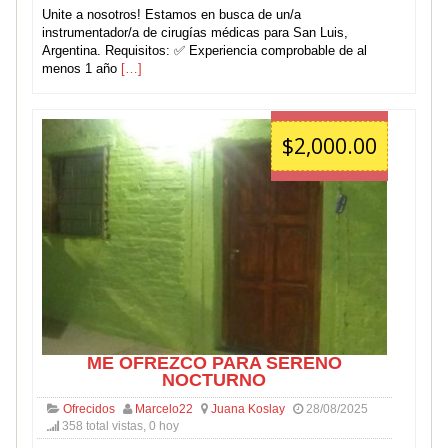
Unite a nosotros! Estamos en busca de un/a
instrumentador/a de cirugías médicas para San Luis,
Argentina. Requisitos: ✅ Experiencia comprobable de al
menos 1 año
[…]
$2,000.00
ME OFREZCO PARA SERENO
NOCTURNO
Ofrecidos
Marcelo22
Juana Koslay
28/08/2025
358 total vistas, 0 hoy