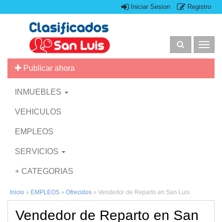
Iniciar Sesion
Registro
Togg
navig
Publicar ahora
INMUEBLES
VEHICULOS
EMPLEOS
SERVICIOS
+ CATEGORIAS
Inicio
»
EMPLEOS
»
Ofrecidos
»
Vendedor de Reparto en San Luis
Vendedor de Reparto en San