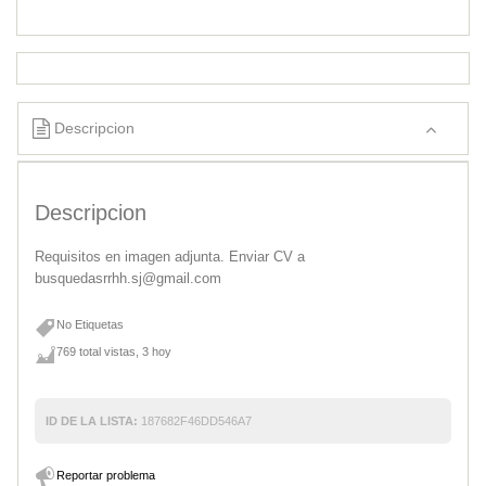
Descripcion
Descripcion
Requisitos en imagen adjunta. Enviar CV a
busquedasrrhh.sj@gmail.com
No Etiquetas
769 total vistas, 3 hoy
ID DE LA LISTA:
187682F46DD546A7
Reportar problema