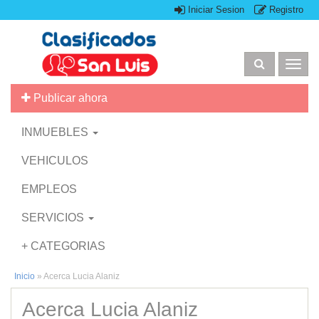
Iniciar Sesion
Registro
Togg
navig
Publicar ahora
INMUEBLES
VEHICULOS
EMPLEOS
SERVICIOS
+ CATEGORIAS
Inicio
»
Acerca Lucia Alaniz
Acerca Lucia Alaniz