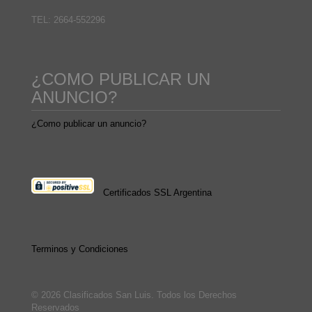
TEL: 2664-552296
¿COMO PUBLICAR UN
ANUNCIO?
¿Como publicar un anuncio?
Certificados SSL Argentina
Terminos y Condiciones
© 2026 Clasificados San Luis. Todos los Derechos
Reservados