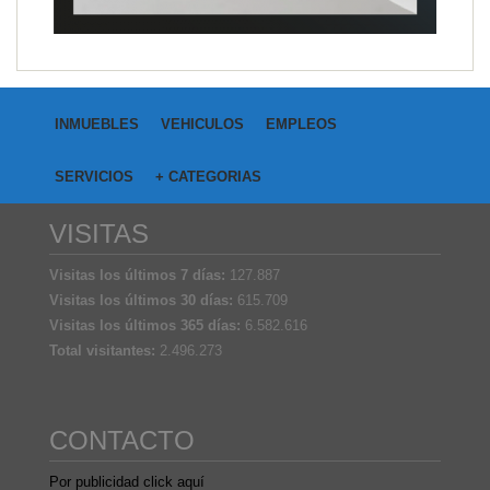
INMUEBLES
VEHICULOS
EMPLEOS
SERVICIOS
+ CATEGORIAS
VISITAS
Visitas los últimos 7 días:
127.887
Visitas los últimos 30 días:
615.709
Visitas los últimos 365 días:
6.582.616
Total visitantes:
2.496.273
CONTACTO
Por publicidad click aquí