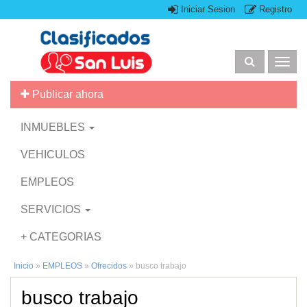
Iniciar Sesion
Registro
Togg
navig
Publicar ahora
INMUEBLES
VEHICULOS
EMPLEOS
SERVICIOS
+ CATEGORIAS
Inicio
»
EMPLEOS
»
Ofrecidos
»
busco trabajo
busco trabajo