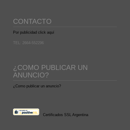
CONTACTO
Por publicidad click aquí
TEL: 2664-552296
¿COMO PUBLICAR UN
ANUNCIO?
¿Como publicar un anuncio?
Certificados SSL Argentina