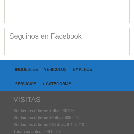
Seguinos en Facebook
INMUEBLES
VEHICULOS
EMPLEOS
SERVICIOS
+ CATEGORIAS
VISITAS
Visitas los últimos 7 días:
86.316
Visitas los últimos 30 días:
605.948
Visitas los últimos 365 días:
6.497.710
Total visitantes:
2.488.880