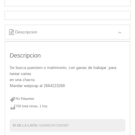
Descripcion
Descripcion
Se busca puestero o matrimonio, con ganas de trabajar ,para
tarear varias
en una chacra.
Mandar watpsap al 2664223268
No Etiquetas
706 total vistas, 1 hoy
ID DE LA LISTA:
62066E20F33828B7