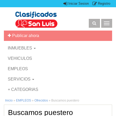
Iniciar Sesion
Registro
Togg
navig
Publicar ahora
INMUEBLES
VEHICULOS
EMPLEOS
SERVICIOS
+ CATEGORIAS
Inicio
»
EMPLEOS
»
Ofrecidos
»
Buscamos puestero
Buscamos puestero