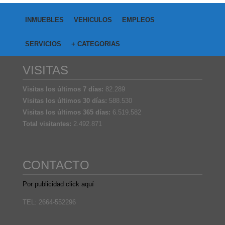
INMUEBLES
VEHICULOS
EMPLEOS
SERVICIOS
+ CATEGORIAS
VISITAS
Visitas los últimos 7 días:
82.289
Visitas los últimos 30 días:
588.530
Visitas los últimos 365 días:
6.519.582
Total visitantes:
2.492.871
CONTACTO
Por publicidad click aquí
TEL: 2664-552296