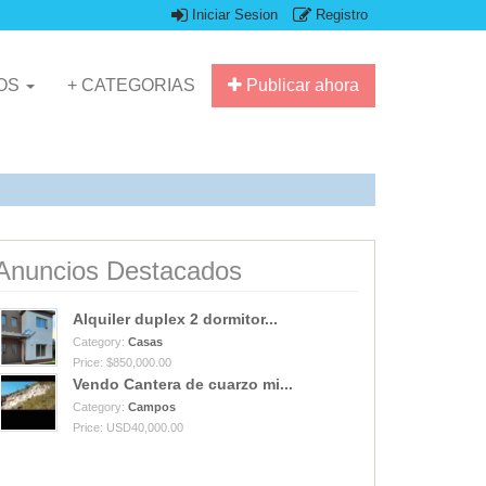
Iniciar Sesion
Registro
IOS
+ CATEGORIAS
Publicar ahora
Anuncios Destacados
Alquiler duplex 2 dormitor...
Category:
Casas
Price: $850,000.00
Vendo Cantera de cuarzo mi...
Category:
Campos
Price: USD40,000.00