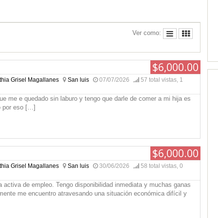
Ver como:
$6,000.00
thia Grisel Magallanes
San luis
07/07/2026
57 total vistas, 1
ue me e quedado sin laburo y tengo que darle de comer a mi hija es
ió por eso
[…]
$6,000.00
thia Grisel Magallanes
San luis
30/06/2026
58 total vistas, 0
 activa de empleo. Tengo disponibilidad inmediata y muchas ganas
lmente me encuentro atravesando una situación económica difícil y