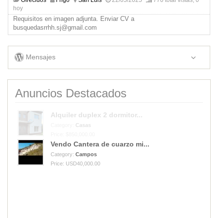
hoy
Requisitos en imagen adjunta. Enviar CV a
busquedasrrhh.sj@gmail.com
Mensajes
Anuncios Destacados
Alquiler duplex 2 dormitor...
Category:
Casas
Price: $850,000.00
Vendo Cantera de cuarzo mi...
Category:
Campos
Price: USD40,000.00