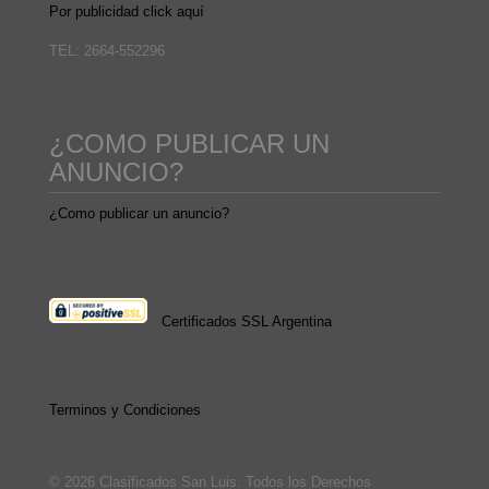
Por publicidad click aquí
TEL: 2664-552296
¿COMO PUBLICAR UN
ANUNCIO?
¿Como publicar un anuncio?
Certificados SSL Argentina
Terminos y Condiciones
© 2026 Clasificados San Luis. Todos los Derechos