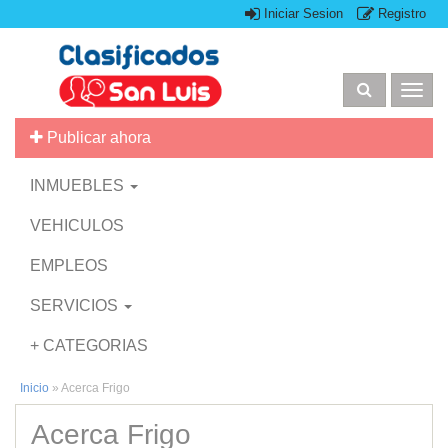
Iniciar Sesion
Registro
Togg
navig
Publicar ahora
INMUEBLES
VEHICULOS
EMPLEOS
SERVICIOS
+ CATEGORIAS
Inicio
»
Acerca Frigo
Acerca Frigo