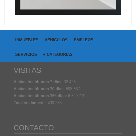
INMUEBLES
VEHICULOS
EMPLEOS
SERVICIOS
+ CATEGORIAS
VISITAS
Visitas los últimos 7 días:
92.426
Visitas los últimos 30 días:
598.667
Visitas los últimos 365 días:
6.529.719
Total visitantes:
2.493.236
CONTACTO