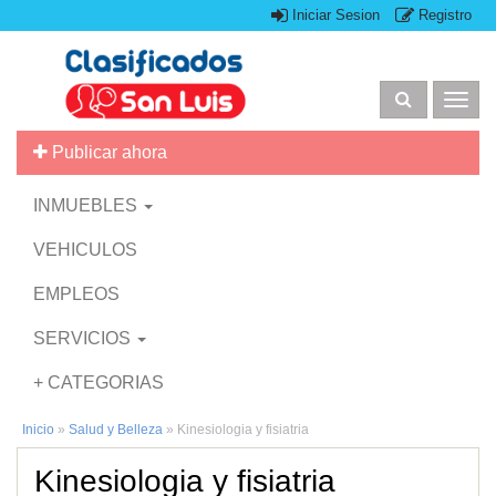
Iniciar Sesion
Registro
Togg
navig
Publicar ahora
INMUEBLES
VEHICULOS
EMPLEOS
SERVICIOS
+ CATEGORIAS
Inicio
»
Salud y Belleza
»
Kinesiologia y fisiatria
Kinesiologia y fisiatria