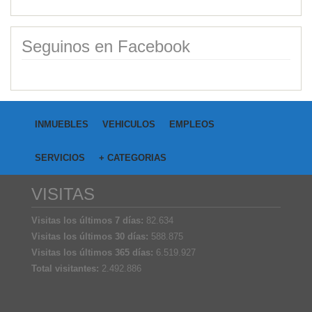
Seguinos en Facebook
INMUEBLES
VEHICULOS
EMPLEOS
SERVICIOS
+ CATEGORIAS
VISITAS
Visitas los últimos 7 días:
82.634
Visitas los últimos 30 días:
588.875
Visitas los últimos 365 días:
6.519.927
Total visitantes:
2.492.886