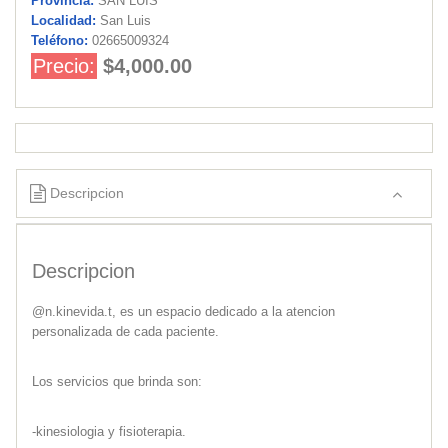
Provincia:
SAN LUIS
Localidad:
San Luis
Teléfono:
02665009324
Precio:
$4,000.00
Descripcion
Descripcion
@n.kinevida.t, es un espacio dedicado a la atencion
personalizada de cada paciente.
Los servicios que brinda son:
-kinesiologia y fisioterapia.