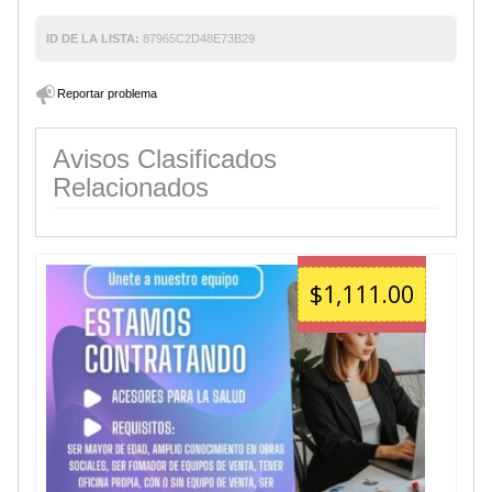
ID DE LA LISTA:
87965C2D48E73B29
Reportar problema
Avisos Clasificados
Relacionados
$1,111.00