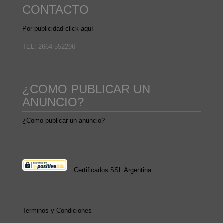
CONTACTO
Por publicidad click aquí
TEL: 2664-552296
¿COMO PUBLICAR UN
ANUNCIO?
¿Como publicar un anuncio?
Certificados SSL Argentina
Terminos y Condiciones