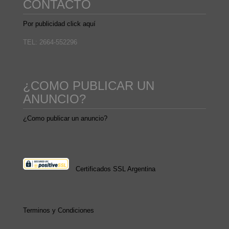
CONTACTO
Por publicidad click aquí
TEL: 2664-552296
¿COMO PUBLICAR UN
ANUNCIO?
¿Como publicar un anuncio?
Certificados SSL Argentina
Terminos y Condiciones