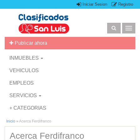
Iniciar Sesion
Registro
Togg
navig
Publicar ahora
INMUEBLES
VEHICULOS
EMPLEOS
SERVICIOS
+ CATEGORIAS
Inicio
»
Acerca Ferdifranco
Acerca Ferdifranco