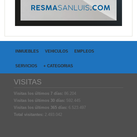
INMUEBLES
VEHICULOS
EMPLEOS
SERVICIOS
+ CATEGORIAS
VISITAS
Visitas los últimos 7 días:
86.204
Visitas los últimos 30 días:
592.445
Visitas los últimos 365 días:
6.523.497
Total visitantes:
2.493.042