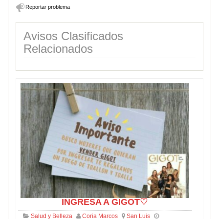
Reportar problema
Avisos Clasificados
Relacionados
INGRESA A GIGOT♡
Salud y Belleza
Coria Marcos
San Luis