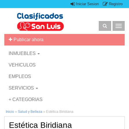
Iniciar Sesion
Registro
Togg
navig
Publicar ahora
INMUEBLES
VEHICULOS
EMPLEOS
SERVICIOS
+ CATEGORIAS
Inicio
»
Salud y Belleza
»
Estética Biridiana
Estética Biridiana