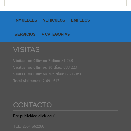
INMUEBLES
VEHICULOS
EMPLEOS
SERVICIOS
+ CATEGORIAS
VISITAS
Visitas los últimos 7 días:
81.258
Visitas los últimos 30 días:
588.220
Visitas los últimos 365 días:
6.505.856
Total visitantes:
2.491.617
CONTACTO
Por publicidad click aquí
TEL: 2664-552296