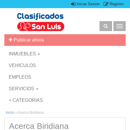
Iniciar Sesion
Registro
Togg
navig
Publicar ahora
INMUEBLES
VEHICULOS
EMPLEOS
SERVICIOS
+ CATEGORIAS
Inicio
»
Acerca Biridiana
Acerca Biridiana