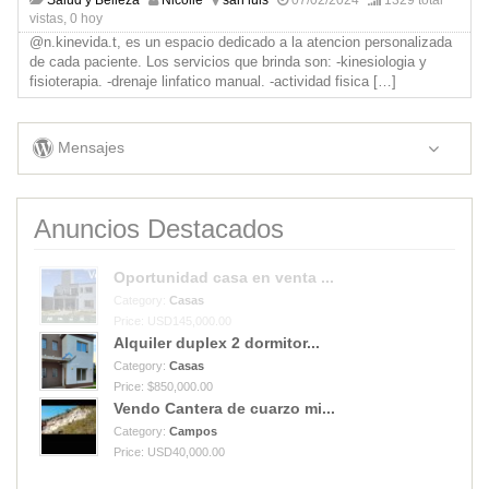
vistas, 0 hoy
@n.kinevida.t, es un espacio dedicado a la atencion personalizada
de cada paciente. Los servicios que brinda son: -kinesiologia y
fisioterapia. -drenaje linfatico manual. -actividad fisica
[…]
Mensajes
Anuncios Destacados
Oportunidad casa en venta ...
Category:
Casas
Price: USD145,000.00
Alquiler duplex 2 dormitor...
Category:
Casas
Price: $850,000.00
Vendo Cantera de cuarzo mi...
Category:
Campos
Price: USD40,000.00