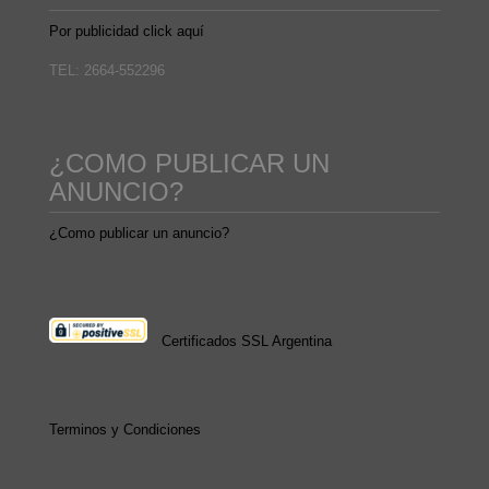
Por publicidad click aquí
TEL: 2664-552296
¿COMO PUBLICAR UN
ANUNCIO?
¿Como publicar un anuncio?
Certificados SSL Argentina
Terminos y Condiciones