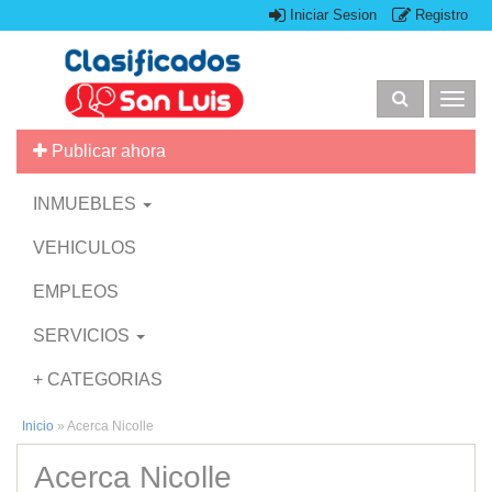
Iniciar Sesion
Registro
Togg
navig
Publicar ahora
INMUEBLES
VEHICULOS
EMPLEOS
SERVICIOS
+ CATEGORIAS
Inicio
»
Acerca Nicolle
Acerca Nicolle