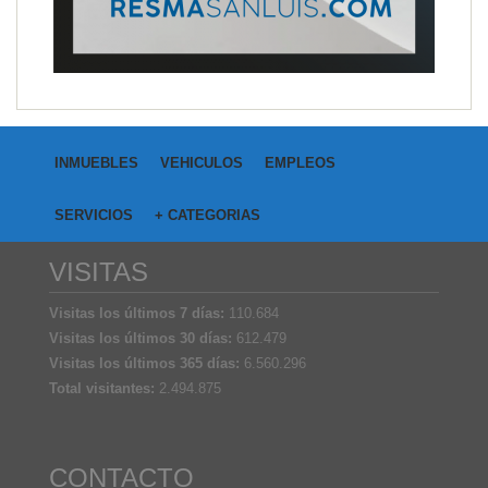
INMUEBLES
VEHICULOS
EMPLEOS
SERVICIOS
+ CATEGORIAS
VISITAS
Visitas los últimos 7 días:
110.684
Visitas los últimos 30 días:
612.479
Visitas los últimos 365 días:
6.560.296
Total visitantes:
2.494.875
CONTACTO