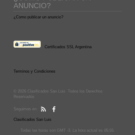
ANUNCIO?
¿Como publicar un anuncio?
Certificados SSL Argentina
Terminos y Condiciones
© 2026 Clasificados San Luis. Todos los Derechos
Reservados
Seguimos en:
Clasificados San Luis
Todas las horas son GMT -3. La hora actual es 05:55.