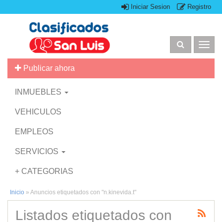
Iniciar Sesion
Registro
Togg
navig
Publicar ahora
INMUEBLES
VEHICULOS
EMPLEOS
SERVICIOS
+ CATEGORIAS
Inicio
»
Anuncios etiquetados con "n.kinevida.t"
Listados etiquetados con