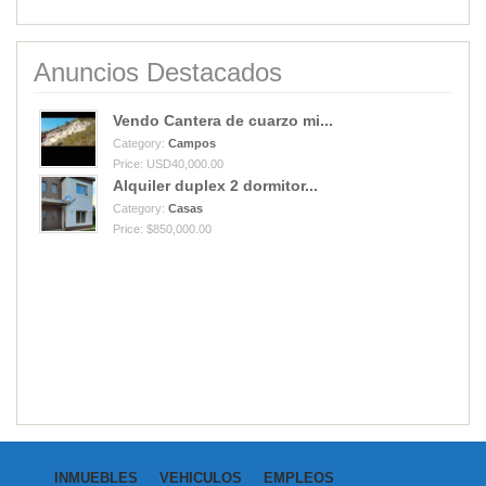
Anuncios Destacados
Vendo Cantera de cuarzo mi...
Category:
Campos
Price: USD40,000.00
Alquiler duplex 2 dormitor...
Category:
Casas
Price: $850,000.00
INMUEBLES
VEHICULOS
EMPLEOS