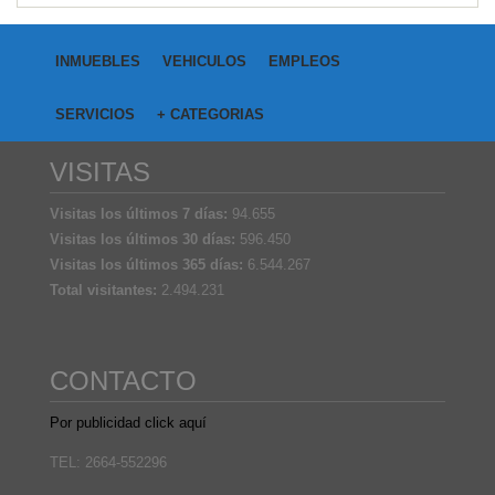
INMUEBLES
VEHICULOS
EMPLEOS
SERVICIOS
+ CATEGORIAS
VISITAS
Visitas los últimos 7 días:
94.655
Visitas los últimos 30 días:
596.450
Visitas los últimos 365 días:
6.544.267
Total visitantes:
2.494.231
CONTACTO
Por publicidad click aquí
TEL: 2664-552296