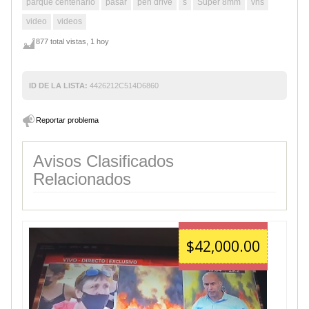
parque centenario
pasar
pen drive
s
Super 8mm
vhs
video
videos
877 total vistas, 1 hoy
ID DE LA LISTA:
4426212C514D6860
Reportar problema
Avisos Clasificados
Relacionados
$42,000.00