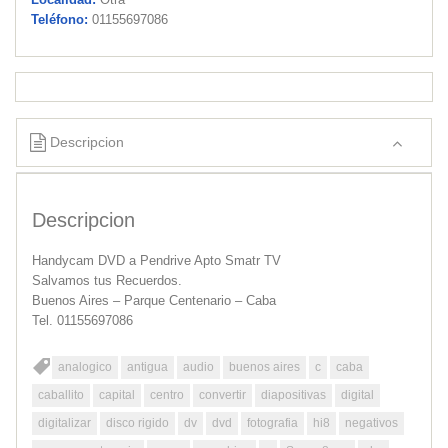
Teléfono:
01155697086
Descripcion
Descripcion
Handycam DVD a Pendrive Apto Smatr TV
Salvamos tus Recuerdos.
Buenos Aires – Parque Centenario – Caba
Tel. 01155697086
analogico
antigua
audio
buenos aires
c
caba
caballito
capital
centro
convertir
diapositivas
digital
digitalizar
disco rigido
dv
dvd
fotografia
hi8
negativos