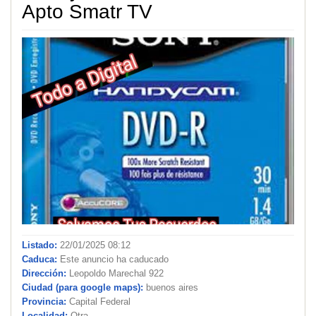
Apto Smatr TV
Listado:
22/01/2025 08:12
Caduca:
Este anuncio ha caducado
Dirección:
Leopoldo Marechal 922
Ciudad (para google maps):
buenos aires
Provincia:
Capital Federal
Localidad:
Otra