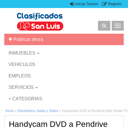
Iniciar Sesion
Registro
Togg
navig
Publicar ahora
INMUEBLES
VEHICULOS
EMPLEOS
SERVICIOS
+ CATEGORIAS
Inicio
»
Electrónica, Audio y Video
»
Handycam DVD a Pendrive Apto Smatr TV
Handycam DVD a Pendrive