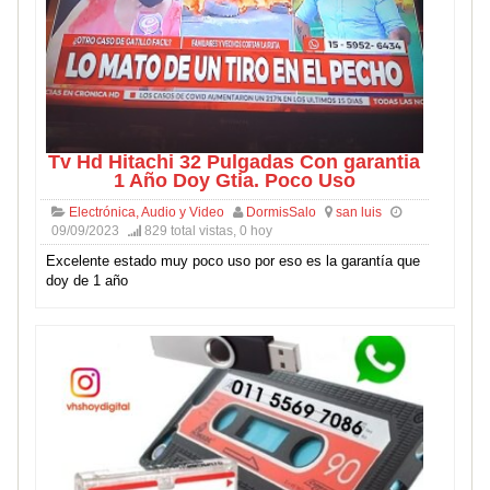
Tv Hd Hitachi 32 Pulgadas Con garantia
1 Año Doy Gtia. Poco Uso
Electrónica, Audio y Video
DormisSalo
san luis
09/09/2023
829 total vistas, 0 hoy
Excelente estado muy poco uso por eso es la garantía que
doy de 1 año