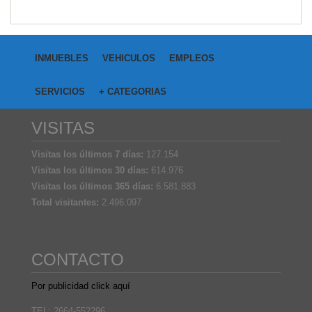
INMUEBLES
VEHICULOS
EMPLEOS
SERVICIOS
+ CATEGORIAS
VISITAS
Visitas los últimos 7 días:
127.154
Visitas los últimos 30 días:
614.976
Visitas los últimos 365 días:
6.581.883
Total visitantes:
2.496.097
CONTACTO
Por publicidad click aquí
TEL: 2664-552296