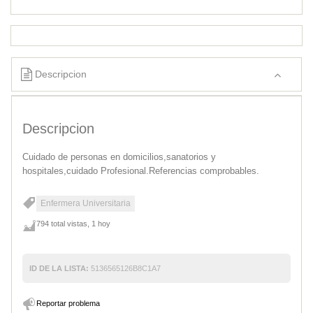
Descripcion
Descripcion
Cuidado de personas en domicilios,sanatorios y
hospitales,cuidado Profesional.Referencias comprobables.
Enfermera Universitaria
794 total vistas, 1 hoy
ID DE LA LISTA:
5136565126B8C1A7
Reportar problema