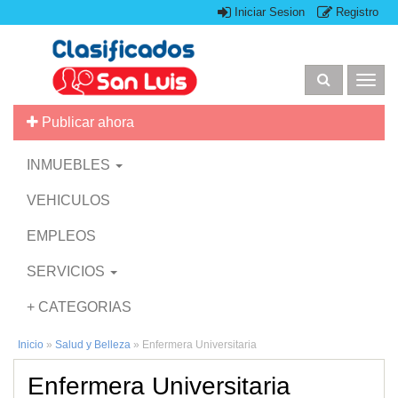
Iniciar Sesion
Registro
Togg
navig
Publicar ahora
INMUEBLES
VEHICULOS
EMPLEOS
SERVICIOS
+ CATEGORIAS
Inicio
»
Salud y Belleza
»
Enfermera Universitaria
Enfermera Universitaria