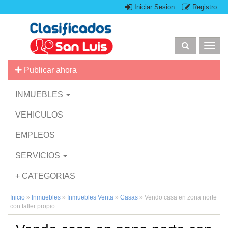
Iniciar Sesion
Registro
Togg
navig
Publicar ahora
INMUEBLES
VEHICULOS
EMPLEOS
SERVICIOS
+ CATEGORIAS
Inicio
»
Inmuebles
»
Inmuebles Venta
»
Casas
»
Vendo casa en zona norte
con taller propio