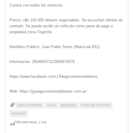
Consta con todos los servicios.
Precio: u$s 150.000 dólares negociables. Se escuchan ofertas de
contado. Se puede recibir un vehiculo como parte de pago o
propiedad zona Trapiche.
Martillero Publico: Juan Pablo Torres (Matricula 831).
Información: 2664654711/2664574578.
https://www.facebook.com/JJNegociosinmobiliarios
Web: https://jyjnegociosinmobiliarios.com.ar/
casa a estrenar
casas
depósitos
fondo de comercio
inversion
539 total vistas, 1 hoy