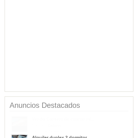
Anuncios Destacados
Alquiler duplex 2 dormitor...
Category:
Casas
Price: $850,000.00
Vendo Cantera de cuarzo mi...