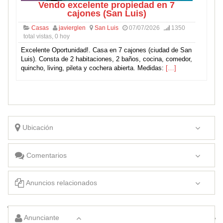
Vendo excelente propiedad en 7
cajones (San Luis)
Casas
javierglen
San Luis
07/07/2026
1350
total vistas, 0 hoy
Excelente Oportunidad!. Casa en 7 cajones (ciudad de San
Luis). Consta de 2 habitaciones, 2 baños, cocina, comedor,
quincho, living, pileta y cochera abierta. Medidas:
[…]
Ubicación
Comentarios
Anuncios relacionados
Vendo casa en zona céntrica de San Luis
Anunciante
Vendo excelente propiedad en zona norte