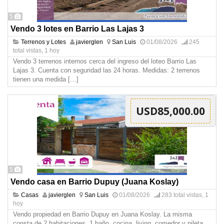
5
Vendo 3 lotes en Barrio Las Lajas 3
Terrenos y Lotes
javierglen
San Luis
01/08/2026
245
total vistas, 1 hoy
Vendo 3 terrenos internos cerca del ingreso del loteo Barrio Las
Lajas 3. Cuenta con seguridad las 24 horas. Medidas: 2 terrenos
tienen una medida
[…]
USD85,000.00
5
Vendo casa en Barrio Dupuy (Juana Koslay)
Casas
javierglen
San Luis
01/08/2026
283 total vistas, 1
hoy
Vendo propiedad en Barrio Dupuy en Juana Koslay. La misma
consta de 2 habitaciones, 1 baño, cocina, living, comedor y pileta.