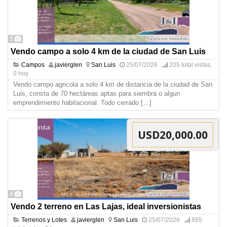
5
Vendo campo a solo 4 km de la ciudad de San Luis
Campos
javierglen
San Luis
25/07/2026
205 total vistas,
0 hoy
Vendo campo agricola a solo 4 km de distancia de la ciudad de San
Luis, consta de 70 hectáreas aptas para siembra o algun
emprendimiento habitacional. Todo cerrado
[…]
USD20,000.00
4
Vendo 2 terreno en Las Lajas, ideal inversionistas
Terrenos y Lotes
javierglen
San Luis
25/07/2026
865