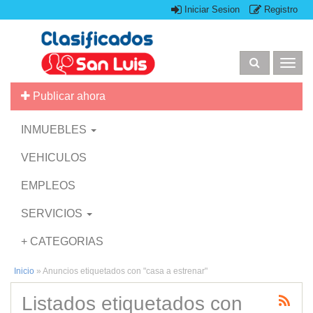
Iniciar Sesion
Registro
Togg
navig
Publicar ahora
INMUEBLES
VEHICULOS
EMPLEOS
SERVICIOS
+ CATEGORIAS
Inicio
»
Anuncios etiquetados con "casa a estrenar"
Listados etiquetados con