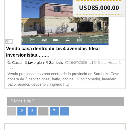
USD85,000.00
5
Vendo casa dentro de las 4 avenidas. Ideal
inversionistas……..
Casas
javierglen
San Luis
19/07/2026
646 total vistas, 1
hoy
Vendo propiedad en zona centro de la provincia de San Luis. Casa:
consta de 3 habitaciones, baño, cocina, living/comedor, lavadero,
patio, asador, deposito y ingreso
[…]
Página 1 de 7
1
2
3
…
7
››