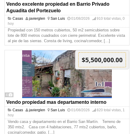
Vendo excelente propiedad en Barrio Privado
Aguadita del Portezuelo
Casas
javierglen
San Luis
01/08/2026
910 total vistas, 0
hoy
Propiedad con 150 metros cubiertos, 50 m2 semicubiertos sobre
lote de 800 metros cuadrados con cierre perimetral. Excelente vista
al pie de las sierras. Consta de living, cocina/comedor,
[…]
$5,500,000.00
4
Vendo propiedad mas departamento interno
Casas
javierglen
San Luis
01/08/2026
820 total vistas, 1
hoy
Vendo casa y departamento en el Barrio San Martín. Terreno de
350 mts2. Casa con 4 habitaciones, 77 mts2 cubiertos, baño,
cocina/comedor, patio.
[…]