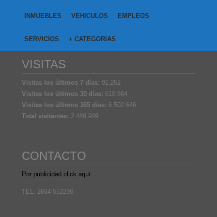
INMUEBLES
VEHICULOS
EMPLEOS
SERVICIOS
+ CATEGORIAS
VISITAS
Visitas los últimos 7 días:
91.252
Visitas los últimos 30 días:
610.884
Visitas los últimos 365 días:
6.502.646
Total visitantes:
2.489.909
CONTACTO
Por publicidad click aquí
TEL: 2664-552296