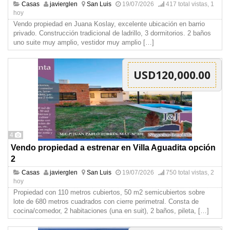
Casas
javierglen
San Luis
19/07/2026
417 total vistas, 1
hoy
Vendo propiedad en Juana Koslay, excelente ubicación en barrio
privado. Construcción tradicional de ladrillo, 3 dormitorios. 2 baños
uno suite muy amplio, vestidor muy amplio
[…]
USD120,000.00
4
Vendo propiedad a estrenar en Villa Aguadita opción
2
Casas
javierglen
San Luis
19/07/2026
750 total vistas, 2
hoy
Propiedad con 110 metros cubiertos, 50 m2 semicubiertos sobre
lote de 680 metros cuadrados con cierre perimetral. Consta de
cocina/comedor, 2 habitaciones (una en suit), 2 baños, pileta,
[…]