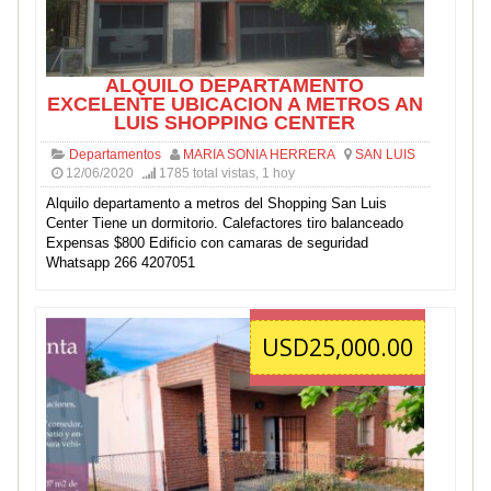
ALQUILO DEPARTAMENTO
EXCELENTE UBICACION A METROS AN
LUIS SHOPPING CENTER
Departamentos
MARIA SONIA HERRERA
SAN LUIS
12/06/2020
1785 total vistas, 1 hoy
Alquilo departamento a metros del Shopping San Luis
Center Tiene un dormitorio. Calefactores tiro balanceado
Expensas $800 Edificio con camaras de seguridad
Whatsapp 266 4207051
USD25,000.00