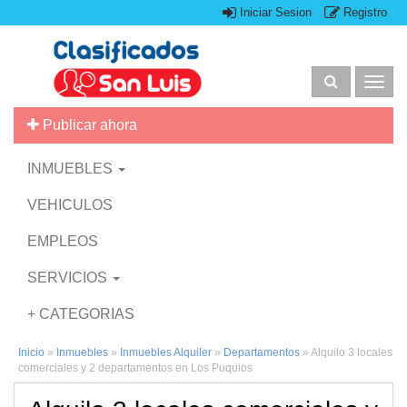
Iniciar Sesion
Registro
Togg
navig
Publicar ahora
INMUEBLES
VEHICULOS
EMPLEOS
SERVICIOS
+ CATEGORIAS
Inicio
»
Inmuebles
»
Inmuebles Alquiler
»
Departamentos
»
Alquilo 3 locales
comerciales y 2 departamentos en Los Puquios