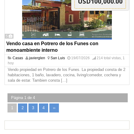
USD100,000.00
5
Vendo casa en Potrero de los Funes con
monoambiente interno
Casas
javierglen
San Luis
19/07/2026
214 total vistas, 1
hoy
Vendo propiedad en Potrero de los Funes. La propiedad consta de 2
habitaciones, 1 baño, lavadero, cocina, living/comedor, cochera y
sala de estar. Tambien consta
[…]
Página 1 de 4
1
2
3
4
››