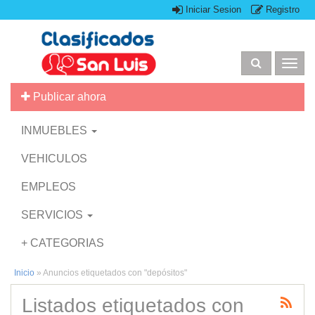
Iniciar Sesion
Registro
Togg
navig
Publicar ahora
INMUEBLES
VEHICULOS
EMPLEOS
SERVICIOS
+ CATEGORIAS
Inicio
»
Anuncios etiquetados con "depósitos"
Listados etiquetados con