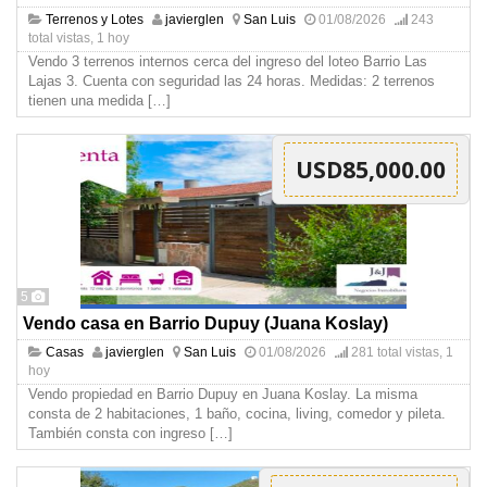
Terrenos y Lotes
javierglen
San Luis
01/08/2026
243
total vistas, 1 hoy
Vendo 3 terrenos internos cerca del ingreso del loteo Barrio Las
Lajas 3. Cuenta con seguridad las 24 horas. Medidas: 2 terrenos
tienen una medida
[…]
USD85,000.00
5
Vendo casa en Barrio Dupuy (Juana Koslay)
Casas
javierglen
San Luis
01/08/2026
281 total vistas, 1
hoy
Vendo propiedad en Barrio Dupuy en Juana Koslay. La misma
consta de 2 habitaciones, 1 baño, cocina, living, comedor y pileta.
También consta con ingreso
[…]