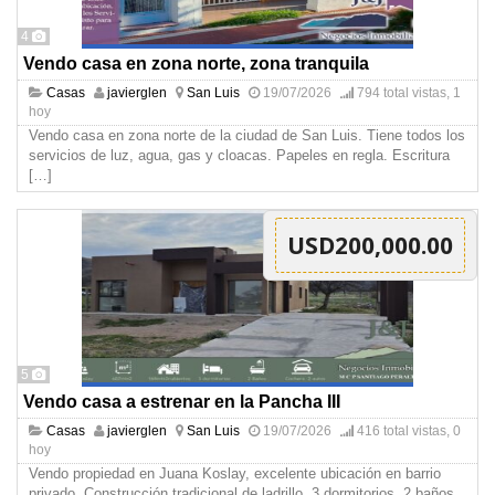
4
Vendo casa en zona norte, zona tranquila
Casas
javierglen
San Luis
19/07/2026
794 total vistas, 1
hoy
Vendo casa en zona norte de la ciudad de San Luis. Tiene todos los
servicios de luz, agua, gas y cloacas. Papeles en regla. Escritura
[…]
USD200,000.00
5
Vendo casa a estrenar en la Pancha III
Casas
javierglen
San Luis
19/07/2026
416 total vistas, 0
hoy
Vendo propiedad en Juana Koslay, excelente ubicación en barrio
privado. Construcción tradicional de ladrillo, 3 dormitorios. 2 baños