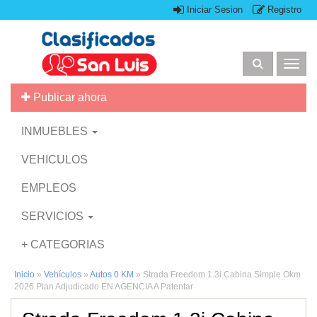
Iniciar Sesion
Registro
Togg
navig
Publicar ahora
INMUEBLES
VEHICULOS
EMPLEOS
SERVICIOS
+ CATEGORIAS
Inicio
»
Vehículos
»
Autos 0 KM
»
Strada Freedom 1.3i Cabina Simple Okm
2026 Plan Adjudicado EN AGENCIA A Patentar