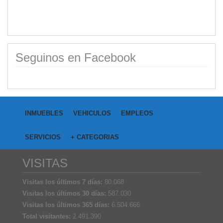
Seguinos en Facebook
INMUEBLES
VEHICULOS
EMPLEOS
SERVICIOS
+ CATEGORIAS
VISITAS
Visitas los últimos 7 días:
80.068
Visitas los últimos 30 días:
587.030
Visitas los últimos 365 días:
6.504.666
Total visitantes:
2.491.390