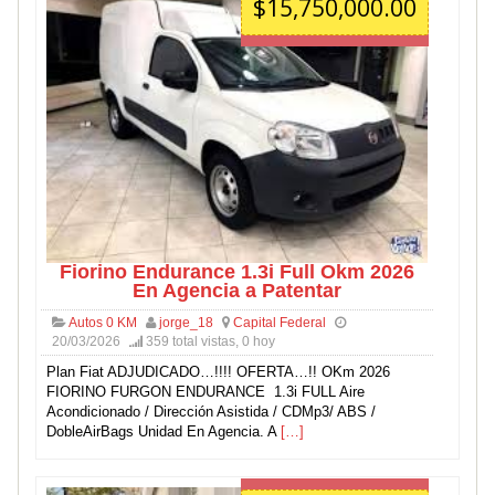
$15,750,000.00
Fiorino Endurance 1.3i Full Okm 2026
En Agencia a Patentar
Autos 0 KM
jorge_18
Capital Federal
20/03/2026
359 total vistas, 0 hoy
Plan Fiat ADJUDICADO…!!!! OFERTA…!! OKm 2026
FIORINO FURGON ENDURANCE 1.3i FULL Aire
Acondicionado / Dirección Asistida / CDMp3/ ABS /
DobleAirBags Unidad En Agencia. A
[…]