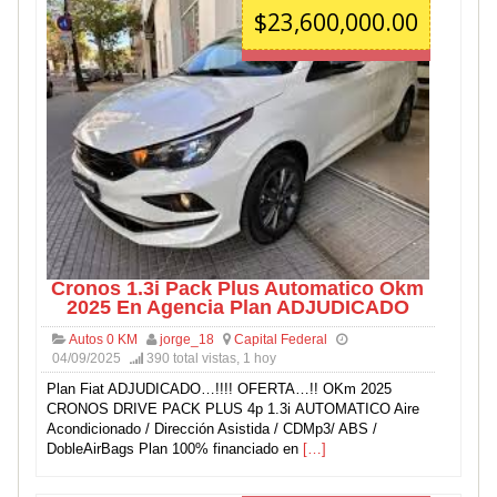
$23,600,000.00
Cronos 1.3i Pack Plus Automatico Okm
2025 En Agencia Plan ADJUDICADO
Autos 0 KM
jorge_18
Capital Federal
04/09/2025
390 total vistas, 1 hoy
Plan Fiat ADJUDICADO…!!!! OFERTA…!! OKm 2025
CRONOS DRIVE PACK PLUS 4p 1.3i AUTOMATICO Aire
Acondicionado / Dirección Asistida / CDMp3/ ABS /
DobleAirBags Plan 100% financiado en
[…]