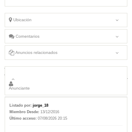
Ubicación
Comentarios
Anuncios relacionados
Cronos 1.3i Pack Plus Automatico Okm 2025 En Agencia Plan
ADJUDICADO
Fiorino Endurance 1.3i Full Okm 2026 En Agencia a Patentar
Anunciante
Listado por:
jorge_18
Miembro Desde:
13/12/2016
Último acceso:
07/08/2026 20:15