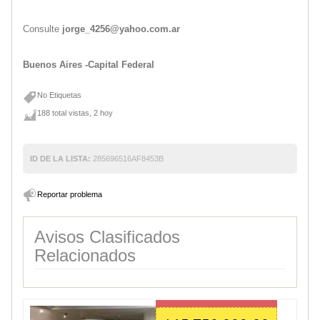
Consulte
jorge_4256@yahoo.com.ar
Buenos Aires -Capital Federal
No Etiquetas
188 total vistas, 2 hoy
ID DE LA LISTA:
285696516AF8453B
Reportar problema
Avisos Clasificados
Relacionados