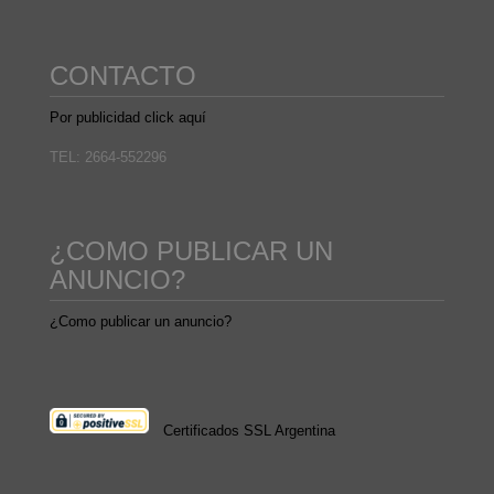
CONTACTO
Por publicidad click aquí
TEL: 2664-552296
¿COMO PUBLICAR UN
ANUNCIO?
¿Como publicar un anuncio?
Certificados SSL Argentina