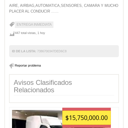
AIRE, AIRBAG,AUTOMATICA,SENSORES, CAMARA Y MUCHO
PLACER AL CONDUCIR ……
ENTREGA INMEDIATA
447 total vistas, 1 hoy
ID DE LA LISTA:
7386700347DED6C8
Reportar problema
Avisos Clasificados
Relacionados
$15,750,000.00