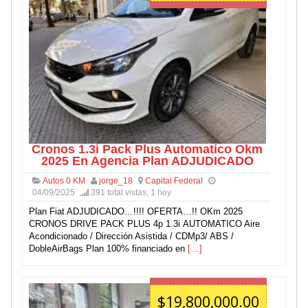
Cronos 1.3i Pack Plus Automatico Okm
2025 En Agencia Plan ADJUDICADO
Autos 0 KM
jorge_18
Capital Federal
04/09/2025
391 total vistas, 1 hoy
Plan Fiat ADJUDICADO…!!!! OFERTA…!! OKm 2025
CRONOS DRIVE PACK PLUS 4p 1.3i AUTOMATICO Aire
Acondicionado / Dirección Asistida / CDMp3/ ABS /
DobleAirBags Plan 100% financiado en
[…]
$19,800,000.00