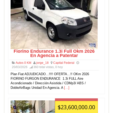
Fiorino Endurance 1.3i Full Okm 2026
En Agencia a Patentar
Autos 0 KM
jorge_18
Capital Federal
20/03/2026
360 total vistas, 0 hoy
Plan Fiat ADJUDICADO…!!!! OFERTA…!! OKm 2026
FIORINO FURGON ENDURANCE 1.3i FULL Aire
Acondicionado / Dirección Asistida / CDMp3/ ABS /
DobleAirBags Unidad En Agencia. A
[…]
$23,600,000.00