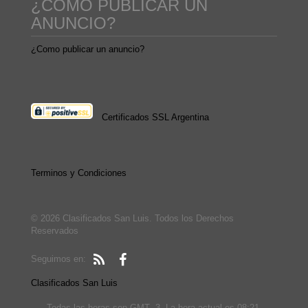
¿COMO PUBLICAR UN
ANUNCIO?
¿Como publicar un anuncio?
Certificados SSL Argentina
Terminos y Condiciones
© 2026 Clasificados San Luis. Todos los Derechos
Reservados
Seguimos en:
Clasificados San Luis
Todas las horas son GMT -3. La hora actual es 08:21.