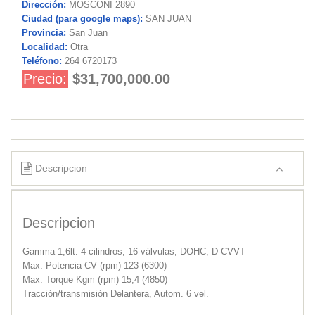
Dirección:
MOSCONI 2890
Ciudad (para google maps):
SAN JUAN
Provincia:
San Juan
Localidad:
Otra
Teléfono:
264 6720173
Precio:
$31,700,000.00
Descripcion
Descripcion
Gamma 1,6lt. 4 cilindros, 16 válvulas, DOHC, D-CVVT
Max. Potencia CV (rpm) 123 (6300)
Max. Torque Kgm (rpm) 15,4 (4850)
Tracción/transmisión Delantera, Autom. 6 vel.