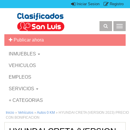
Iniciar Sesion
Registro
Togg
navig
Publicar ahora
INMUEBLES
VEHICULOS
EMPLEOS
SERVICIOS
+ CATEGORIAS
Inicio
»
Vehículos
»
Autos 0 KM
»
HYUNDAI CRETA (VERSION 2023) PRECIO
CON BONIFICACION