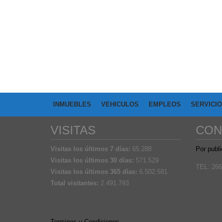
INMUEBLES
VEHICULOS
EMPLEOS
SERVICI
VISITAS
CON
Visitas los últimos 7 días:
65.288
Por publi
Visitas los últimos 30 días:
571.529
TEL: 266
Visitas los últimos 365 días:
6.502.581
Total visitantes:
2.491.793
Terminos y Condiciones