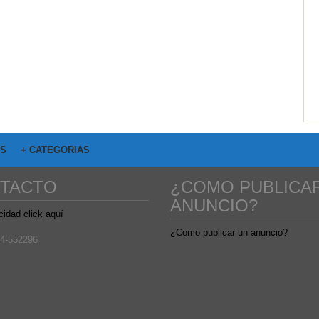
OS
+ CATEGORIAS
TACTO
¿COMO PUBLICA
ANUNCIO?
cidad click aquí
¿Como publicar un anuncio?
4-552296