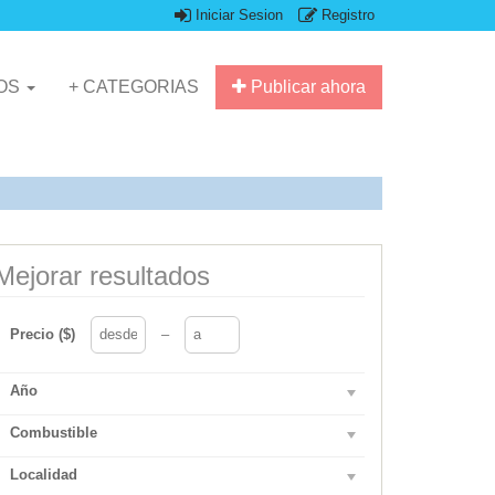
Iniciar Sesion
Registro
IOS
+ CATEGORIAS
Publicar ahora
Mejorar resultados
Precio ($)
–
Año
Combustible
Localidad