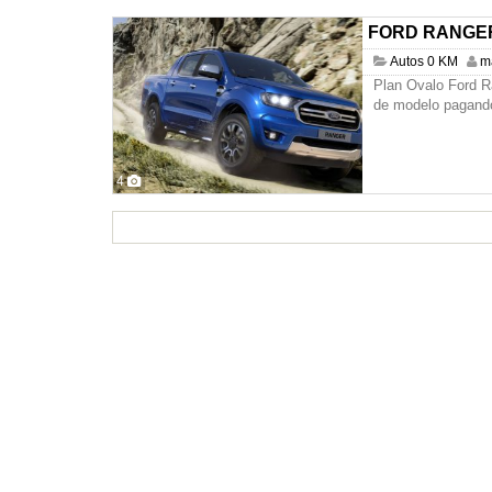
FORD RANGER 
Autos 0 KM
m
Plan Ovalo Ford R
de modelo pagando 
4