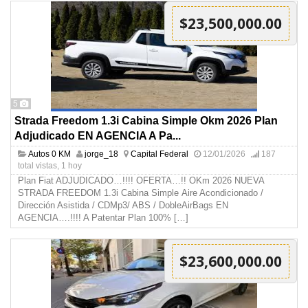
$23,500,000.00
5
Strada Freedom 1.3i Cabina Simple Okm 2026 Plan
Adjudicado EN AGENCIA A Pa...
Autos 0 KM
jorge_18
Capital Federal
12/01/2026
187
total vistas, 1 hoy
Plan Fiat ADJUDICADO…!!!! OFERTA…!! OKm 2026 NUEVA
STRADA FREEDOM 1.3i Cabina Simple Aire Acondicionado /
Dirección Asistida / CDMp3/ ABS / DobleAirBags EN
AGENCIA….!!!! A Patentar Plan 100%
[…]
$23,600,000.00