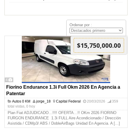
Ordenar por :
$15,750,000.00
4
Fiorino Endurance 1.3i Full Okm 2026 En Agencia a
Patentar
Autos 0 KM
jorge_18
Capital Federal
20/03/2026
359
total vistas, 0 hoy
Plan Fiat ADJUDICADO…!!!! OFERTA…!! OKm 2026 FIORINO
FURGON ENDURANCE 1.3i FULL Aire Acondicionado / Dirección
Asistida / CDMp3/ ABS / DobleAirBags Unidad En Agencia. A
[…]