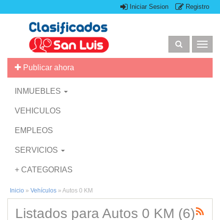
Iniciar Sesion
Registro
Togg
navig
Publicar ahora
INMUEBLES
VEHICULOS
EMPLEOS
SERVICIOS
+ CATEGORIAS
Inicio
»
Vehículos
»
Autos 0 KM
Listados para Autos 0 KM (6)