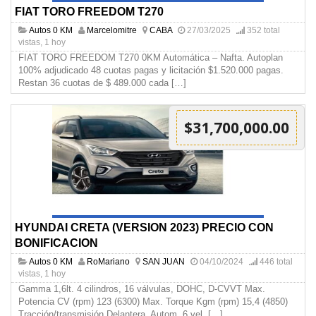
FIAT TORO FREEDOM T270
Autos 0 KM
Marcelomitre
CABA
27/03/2025
352 total
vistas, 1 hoy
FIAT TORO FREEDOM T270 0KM Automática – Nafta. Autoplan
100% adjudicado 48 cuotas pagas y licitación $1.520.000 pagas.
Restan 36 cuotas de $ 489.000 cada
[…]
$31,700,000.00
HYUNDAI CRETA (VERSION 2023) PRECIO CON
BONIFICACION
Autos 0 KM
RoMariano
SAN JUAN
04/10/2024
446 total
vistas, 1 hoy
Gamma 1,6lt. 4 cilindros, 16 válvulas, DOHC, D-CVVT Max.
Potencia CV (rpm) 123 (6300) Max. Torque Kgm (rpm) 15,4 (4850)
Tracción/transmisión Delantera, Autom. 6 vel.
[…]