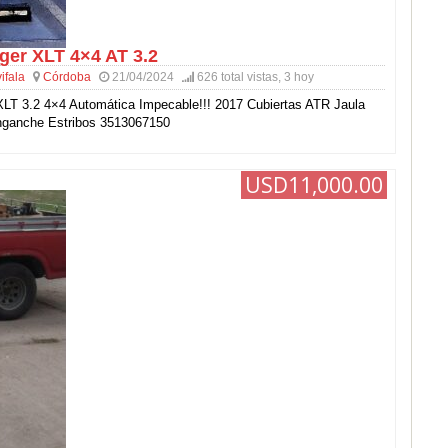
ger XLT 4×4 AT 3.2
vifala
Córdoba
21/04/2024
626 total vistas, 3 hoy
XLT 3.2 4×4 Automática Impecable!!! 2017 Cubiertas ATR Jaula
nganche Estribos 3513067150
USD11,000.00