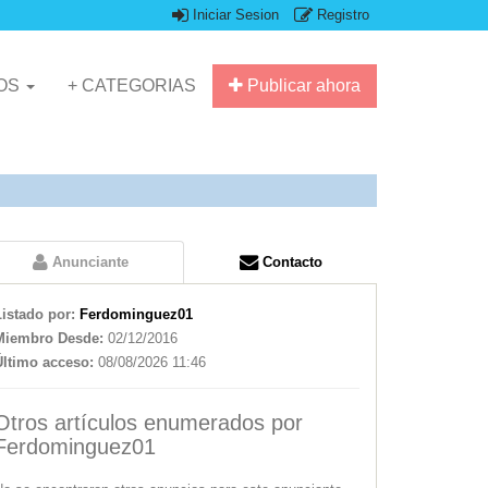
Iniciar Sesion
Registro
IOS
+ CATEGORIAS
Publicar ahora
Anunciante
Contacto
Listado por:
Ferdominguez01
Miembro Desde:
02/12/2016
Último acceso:
08/08/2026 11:46
Otros artículos enumerados por
Ferdominguez01