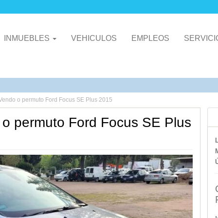
INMUEBLES
VEHICULOS
EMPLEOS
SERVIC
endo o permuto Ford Focus SE Plus 2015
o permuto Ford Focus SE Plus