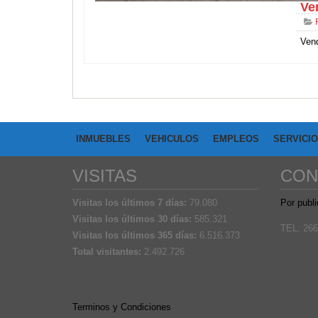
Ve
Vend
INMUEBLES
VEHICULOS
EMPLEOS
SERVICI
VISITAS
CON
Visitas los últimos 7 días:
79.080
Por publi
Visitas los últimos 30 días:
585.321
TEL: 266
Visitas los últimos 365 días:
6.516.373
Total visitantes:
2.492.726
Terminos y Condiciones