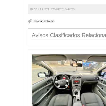
ID DE LA LISTA:
77064EEB10444723
Reportar problema
Avisos Clasificados Relacion