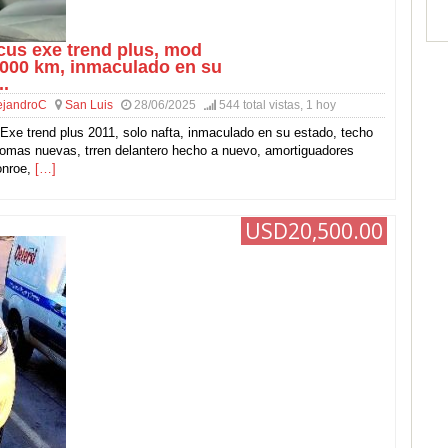
cus exe trend plus, mod
3000 km, inmaculado en su
..
ejandroC
San Luis
28/06/2025
544 total vistas, 1 hoy
xe trend plus 2011, solo nafta, inmaculado en su estado, techo
gomas nuevas, trren delantero hecho a nuevo, amortiguadores
onroe,
[…]
USD20,500.00