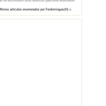
o se encontraron otros anuncios para este anunciante.
Últimos artículos enumerados por Ferdominguez01 »