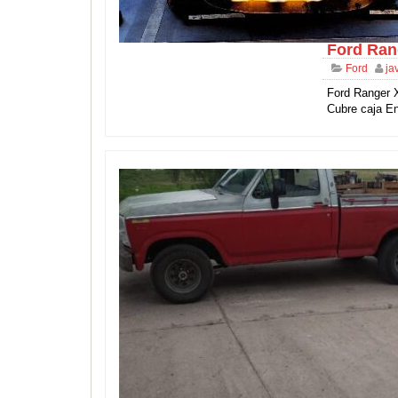
Ford Ran
Ford
ja
Ford Ranger 
Cubre caja E