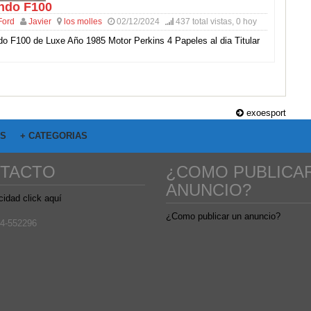
ndo F100
Ford
Javier
los molles
02/12/2024
437 total vistas, 0 hoy
o F100 de Luxe Año 1985 Motor Perkins 4 Papeles al dia Titular
exoesport
OS
+ CATEGORIAS
TACTO
¿COMO PUBLICA
ANUNCIO?
cidad click aquí
¿Como publicar un anuncio?
4-552296