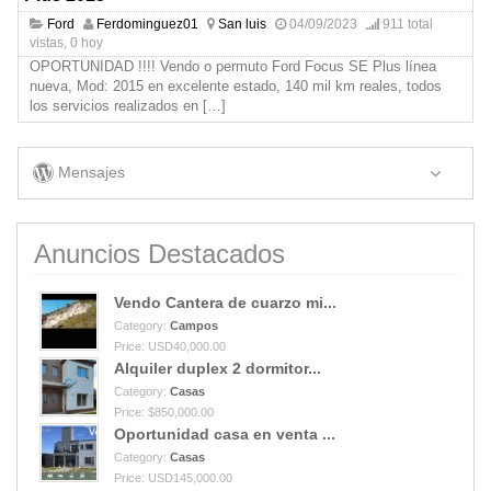
Ford
Ferdominguez01
San luis
04/09/2023
911 total
vistas, 0 hoy
OPORTUNIDAD !!!! Vendo o permuto Ford Focus SE Plus línea
nueva, Mod: 2015 en excelente estado, 140 mil km reales, todos
los servicios realizados en
[…]
Mensajes
Anuncios Destacados
Vendo Cantera de cuarzo mi...
Category:
Campos
Price: USD40,000.00
Alquiler duplex 2 dormitor...
Category:
Casas
Price: $850,000.00
Oportunidad casa en venta ...
Category:
Casas
Price: USD145,000.00