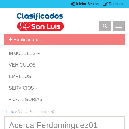
Iniciar Sesion
Registro
Togg
navig
Publicar ahora
INMUEBLES
VEHICULOS
EMPLEOS
SERVICIOS
+ CATEGORIAS
Inicio
»
Acerca Ferdominguez01
Acerca Ferdominguez01