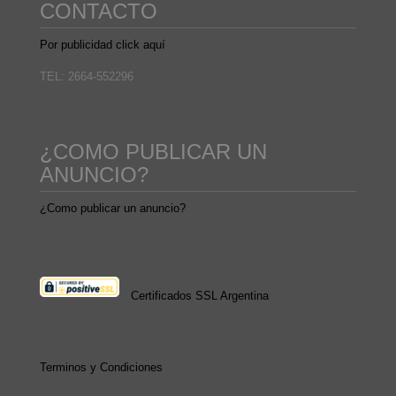
CONTACTO
Por publicidad click aquí
TEL: 2664-552296
¿COMO PUBLICAR UN
ANUNCIO?
¿Como publicar un anuncio?
Certificados SSL Argentina
Terminos y Condiciones