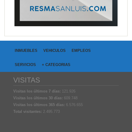
INMUEBLES
VEHICULOS
EMPLEOS
SERVICIOS
+ CATEGORIAS
VISITAS
Visitas los últimos 7 días:
121.926
Visitas los últimos 30 días:
609.748
Visitas los últimos 365 días:
6.576.655
Total visitantes:
2.495.773