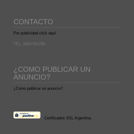
CONTACTO
Por publicidad click aquí
TEL: 2664-552296
¿COMO PUBLICAR UN
ANUNCIO?
¿Como publicar un anuncio?
Certificados SSL Argentina