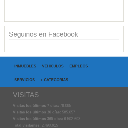
Seguinos en Facebook
INMUEBLES
VEHICULOS
EMPLEOS
SERVICIOS
+ CATEGORIAS
VISITAS
Visitas los últimos 7 días:
78.095
Visitas los últimos 30 días:
585.057
Visitas los últimos 365 días:
6.502.693
Total visitantes:
2.490.915