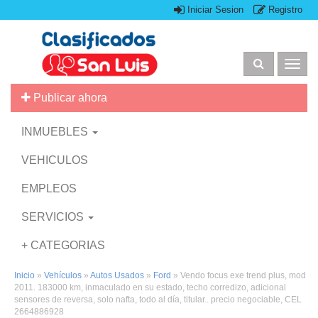
Iniciar Sesion
Registro
Togg
navig
Publicar ahora
INMUEBLES
VEHICULOS
EMPLEOS
SERVICIOS
+ CATEGORIAS
Inicio
»
Vehículos
»
Autos Usados
»
Ford
»
Vendo focus exe trend plus, mod
2011. 183000 km, inmaculado en su estado, techo corredizo, adicional
sensores de reversa, solo nafta, todo al día, titular.. precio negociable, CEL
2664886928