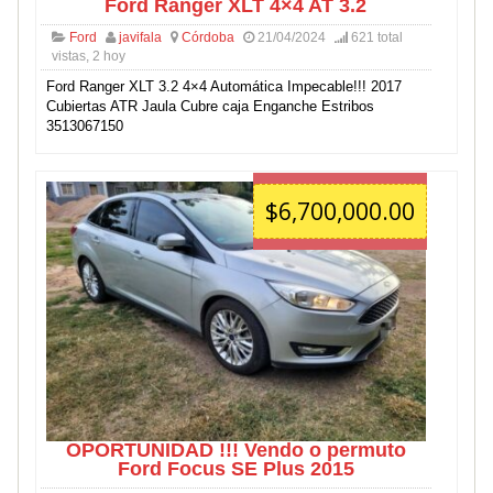
Ford Ranger XLT 4×4 AT 3.2
Ford
javifala
Córdoba
21/04/2024
621 total
vistas, 2 hoy
Ford Ranger XLT 3.2 4×4 Automática Impecable!!! 2017
Cubiertas ATR Jaula Cubre caja Enganche Estribos
3513067150
$6,700,000.00
OPORTUNIDAD !!! Vendo o permuto
Ford Focus SE Plus 2015