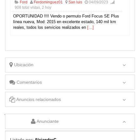
Ford
Ferdominguez01
San luis
04/09/2023
908 total vistas, 2 hoy
OPORTUNIDAD !!!! Vendo o permuto Ford Focus SE Plus
línea nueva, Mod: 2015 en excelente estado, 140 mil km
reales, todos los servicios realizados en
[…]
Ubicación
Comentarios
Anuncios relacionados
Vendo F100
Anunciante
Listado por:
AlejandroC