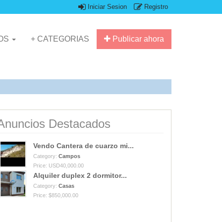
Iniciar Sesion
Registro
IOS
+ CATEGORIAS
Publicar ahora
Anuncios Destacados
Vendo Cantera de cuarzo mi...
Category:
Campos
Price: USD40,000.00
Alquiler duplex 2 dormitor...
Category:
Casas
Price: $850,000.00