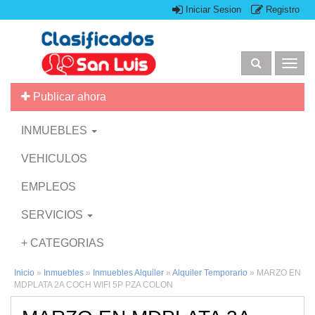
Iniciar Sesion
Registro
Togg
navig
Publicar ahora
INMUEBLES
VEHICULOS
EMPLEOS
SERVICIOS
+ CATEGORIAS
Inicio
»
Inmuebles
»
Inmuebles Alquiler
»
Alquiler Temporario
»
MARZO EN
MDPLATA 2A COCH WIFI 5P PZA COLON