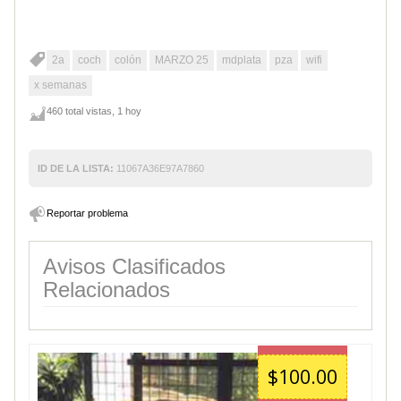
2a
coch
colón
MARZO 25
mdplata
pza
wifi
x semanas
460 total vistas, 1 hoy
ID DE LA LISTA:
11067A36E97A7860
Reportar problema
Avisos Clasificados
Relacionados
$100.00