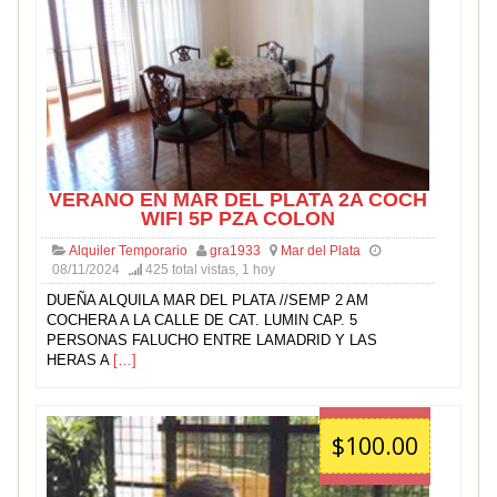
VERANO EN MAR DEL PLATA 2A COCH
WIFI 5P PZA COLON
Alquiler Temporario
gra1933
Mar del Plata
08/11/2024
425 total vistas, 1 hoy
DUEÑA ALQUILA MAR DEL PLATA //SEMP 2 AM
COCHERA A LA CALLE DE CAT. LUMIN CAP. 5
PERSONAS FALUCHO ENTRE LAMADRID Y LAS
HERAS A
[…]
$100.00