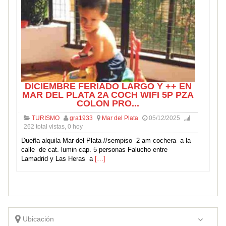
DICIEMBRE FERIADO LARGO Y ++ EN
MAR DEL PLATA 2A COCH WIFI 5P PZA
COLON PRO...
TURISMO
gra1933
Mar del Plata
05/12/2025
262 total vistas, 0 hoy
Dueña alquila Mar del Plata //sempiso 2 am cochera a la
calle de cat. lumin cap. 5 personas Falucho entre
Lamadrid y Las Heras a
[…]
Ubicación