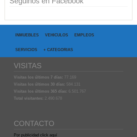
Seguinos en Facebook
INMUEBLES
VEHICULOS
EMPLEOS
SERVICIOS
+ CATEGORIAS
VISITAS
Visitas los últimos 7 días:
77.169
Visitas los últimos 30 días:
584.131
Visitas los últimos 365 días:
6.501.767
Total visitantes:
2.490.678
CONTACTO
Por publicidad click aquí