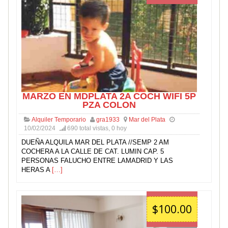
MARZO EN MDPLATA 2A COCH WIFI 5P
PZA COLON
Alquiler Temporario
gra1933
Mar del Plata
10/02/2024
690 total vistas, 0 hoy
DUEÑA ALQUILA MAR DEL PLATA //SEMP 2 AM
COCHERA A LA CALLE DE CAT. LUMIN CAP. 5
PERSONAS FALUCHO ENTRE LAMADRID Y LAS
HERAS A
[…]
$100.00