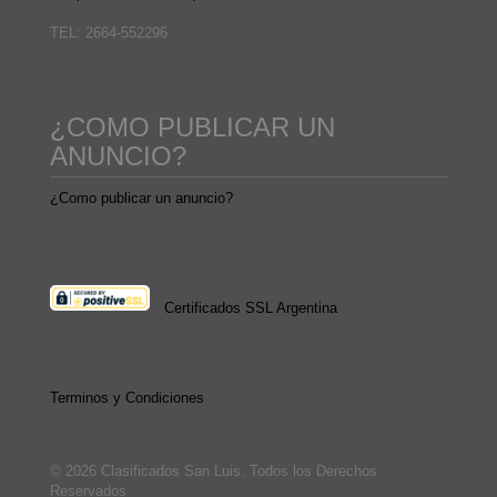
TEL: 2664-552296
¿COMO PUBLICAR UN
ANUNCIO?
¿Como publicar un anuncio?
Certificados SSL Argentina
Terminos y Condiciones
© 2026 Clasificados San Luis. Todos los Derechos
Reservados