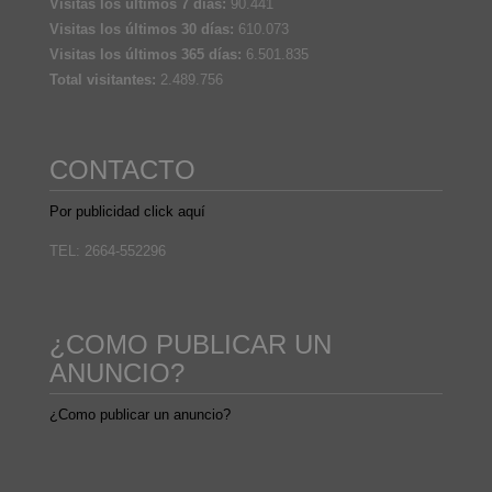
Visitas los últimos 7 días:
90.441
Visitas los últimos 30 días:
610.073
Visitas los últimos 365 días:
6.501.835
Total visitantes:
2.489.756
CONTACTO
Por publicidad click aquí
TEL: 2664-552296
¿COMO PUBLICAR UN
ANUNCIO?
¿Como publicar un anuncio?