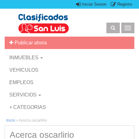
Iniciar Sesion
Registro
Togg
navig
Publicar ahora
INMUEBLES
VEHICULOS
EMPLEOS
SERVICIOS
+ CATEGORIAS
Inicio
»
Acerca oscarlirio
Acerca oscarlirio