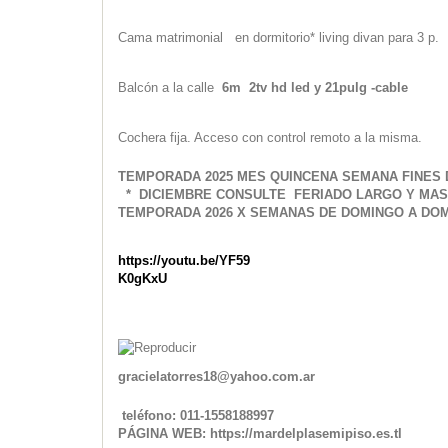
Cama matrimonial en dormitorio* living divan para 3 p.
Balcón a la calle
6m 2tv hd led y 21pulg -cable
Cochera fija. Acceso con control remoto a la misma.
TEMPORADA 2025 MES QUINCENA SEMANA FINES
* DICIEMBRE CONSULTE FERIADO LARGO Y MA
TEMPORADA 2026 X SEMANAS DE DOMINGO A DOM
https://youtu.be/YF59
K0gKxU
gracielatorres18@yahoo.com.ar
teléfono: 011-1558188997
PÁGINA WEB: https://mardelplasemipiso.es.tl