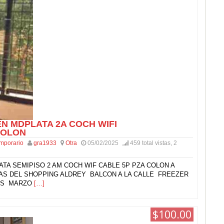
N MDPLATA 2A COCH WIFI
COLON
emporario
gra1933
Otra
05/02/2025
459 total vistas, 2
ATA SEMIPISO 2 AM COCH WIF CABLE 5P PZA COLON A
AS DEL SHOPPING ALDREY BALCON A LA CALLE FREEZER
AS MARZO
[…]
$100.00