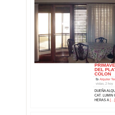
PRIMAVE
DEL PLA
COLON
Alquiler T
vistas, 2 hoy
DUEÑA ALQU
CAT. LUMIN
HERAS A
[…