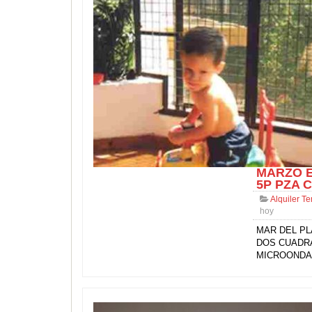
MARZO E
5P PZA 
Alquiler T
hoy
MAR DEL PL
DOS CUADR
MICROOND