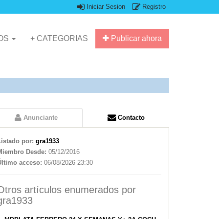
Iniciar Sesion
Registro
IOS
+ CATEGORIAS
Publicar ahora
Anunciante
Contacto
Listado por:
gra1933
Miembro Desde:
05/12/2016
Último acceso:
06/08/2026 23:30
Otros artículos enumerados por
gra1933