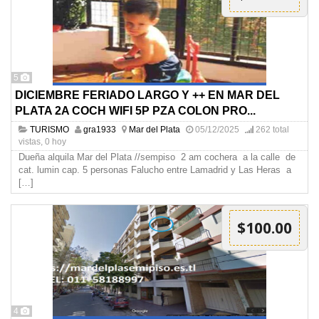
5
DICIEMBRE FERIADO LARGO Y ++ EN MAR DEL
PLATA 2A COCH WIFI 5P PZA COLON PRO...
TURISMO
gra1933
Mar del Plata
05/12/2025
262 total
vistas, 0 hoy
Dueña alquila Mar del Plata //sempiso 2 am cochera a la calle de
cat. lumin cap. 5 personas Falucho entre Lamadrid y Las Heras a
[…]
$100.00
4