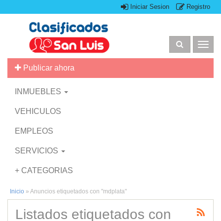
Iniciar Sesion
Registro
Togg
navig
Publicar ahora
INMUEBLES
VEHICULOS
EMPLEOS
SERVICIOS
+ CATEGORIAS
Inicio
»
Anuncios etiquetados con "mdplata"
Listados etiquetados con