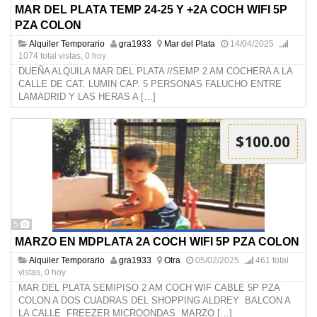
MAR DEL PLATA TEMP 24-25 Y +2A COCH WIFI 5P
PZA COLON
Alquiler Temporario
gra1933
Mar del Plata
14/04/2025
1074 total vistas, 0 hoy
DUEÑA ALQUILA MAR DEL PLATA //SEMP 2 AM COCHERA A LA
CALLE DE CAT. LUMIN CAP. 5 PERSONAS FALUCHO ENTRE
LAMADRID Y LAS HERAS A
[…]
$100.00
5
MARZO EN MDPLATA 2A COCH WIFI 5P PZA COLON
Alquiler Temporario
gra1933
Otra
05/02/2025
461 total
vistas, 0 hoy
MAR DEL PLATA SEMIPISO 2 AM COCH WIF CABLE 5P PZA
COLON A DOS CUADRAS DEL SHOPPING ALDREY BALCON A
LA CALLE FREEZER MICROONDAS MARZO
[…]