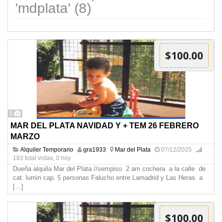
'mdplata' (8)
$100.00
5
MAR DEL PLATA NAVIDAD Y + TEM 26 FEBRERO
MARZO
Alquiler Temporario
gra1933
Mar del Plata
07/12/2025
183 total vistas, 0 hoy
Dueña alquila Mar del Plata //sempiso 2 am cochera a la calle de
cat. lumin cap. 5 personas Falucho entre Lamadrid y Las Heras a
[…]
$100.00