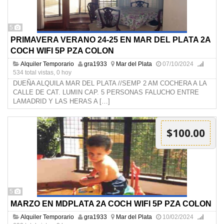
5
PRIMAVERA VERANO 24-25 EN MAR DEL PLATA 2A
COCH WIFI 5P PZA COLON
Alquiler Temporario
gra1933
Mar del Plata
07/10/2024
534 total vistas, 0 hoy
DUEÑA ALQUILA MAR DEL PLATA //SEMP 2 AM COCHERA A LA
CALLE DE CAT. LUMIN CAP. 5 PERSONAS FALUCHO ENTRE
LAMADRID Y LAS HERAS A
[…]
$100.00
5
MARZO EN MDPLATA 2A COCH WIFI 5P PZA COLON
Alquiler Temporario
gra1933
Mar del Plata
10/02/2024