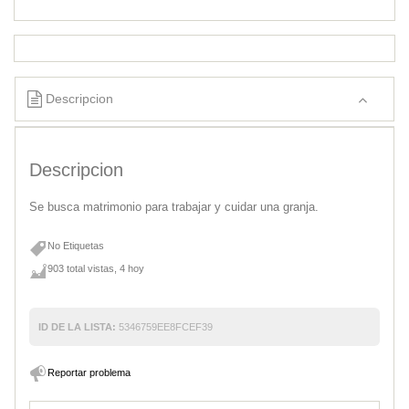
Descripcion
Descripcion
Se busca matrimonio para trabajar y cuidar una granja.
No Etiquetas
903 total vistas, 4 hoy
ID DE LA LISTA:
5346759EE8FCEF39
Reportar problema