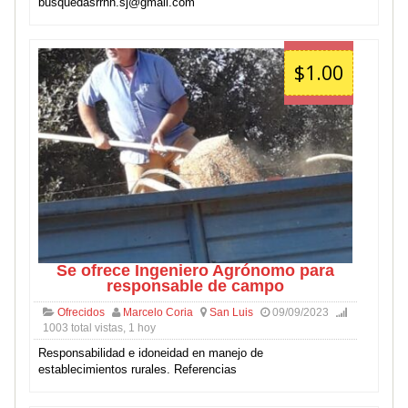
busquedasrrhh.sj@gmail.com
$1.00
Se ofrece Ingeniero Agrónomo para
responsable de campo
Ofrecidos
Marcelo Coria
San Luis
09/09/2023
1003 total vistas, 1 hoy
Responsabilidad e idoneidad en manejo de
establecimientos rurales. Referencias