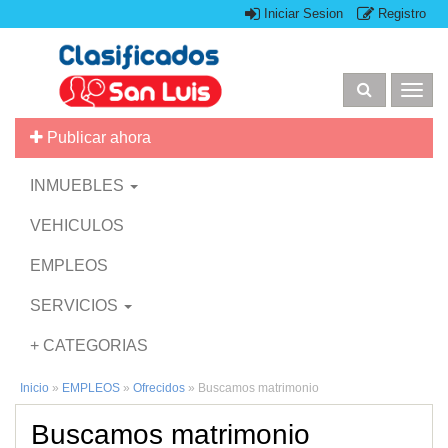
Iniciar Sesion
Registro
Togg
navig
Publicar ahora
INMUEBLES
VEHICULOS
EMPLEOS
SERVICIOS
+ CATEGORIAS
Inicio
»
EMPLEOS
»
Ofrecidos
»
Buscamos matrimonio
Buscamos matrimonio