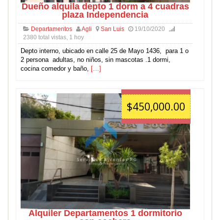
Dueño alquila depto 1 dorm a 4 cuadras
plaza Independencia
Departamentos
Agli
San Luis
19/10/2020
2380 total vistas, 1 hoy
Depto interno, ubicado en calle 25 de Mayo 1436, para 1 o
2 persona adultas, no niños, sin mascotas .1 dormi,
cocina comedor y baño,
[…]
$450,000.00
Alquiler Departamentos 1 dormitorio