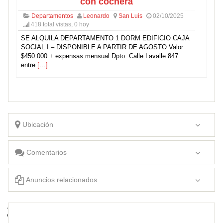
con cochera
Departamentos
Leonardo
San Luis
02/10/2025
418 total vistas, 0 hoy
SE ALQUILA DEPARTAMENTO 1 DORM EDIFICIO CAJA
SOCIAL I – DISPONIBLE A PARTIR DE AGOSTO Valor
$450.000 + expensas mensual Dpto. Calle Lavalle 847
entre
[…]
Ubicación
Comentarios
Anuncios relacionados
ALQUILER DEPARTAMENTO AMOBLADO
ALQUILO DEPARTAMENTO EXCELENTE UBICACION A METROS