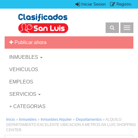
Iniciar Sesion
Registro
Togg
navig
Publicar ahora
INMUEBLES
VEHICULOS
EMPLEOS
SERVICIOS
+ CATEGORIAS
Inicio
»
Inmuebles
»
Inmuebles Alquiler
»
Departamentos
»
ALQUILO
DEPARTAMENTO EXCELENTE UBICACION A METROS AN LUIS SHOPPING
CENTER