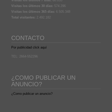
Visitas los últimos 7 días:
68.055
Visitas los últimos 30 días:
574.296
Visitas los últimos 365 días:
6.505.348
Total visitantes:
2.492.182
CONTACTO
Por publicidad click aquí
TEL: 2664-552296
¿COMO PUBLICAR UN
ANUNCIO?
¿Como publicar un anuncio?