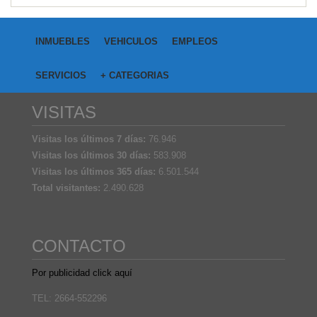
INMUEBLES
VEHICULOS
EMPLEOS
SERVICIOS
+ CATEGORIAS
VISITAS
Visitas los últimos 7 días:
76.946
Visitas los últimos 30 días:
583.908
Visitas los últimos 365 días:
6.501.544
Total visitantes:
2.490.628
CONTACTO
Por publicidad click aquí
TEL: 2664-552296