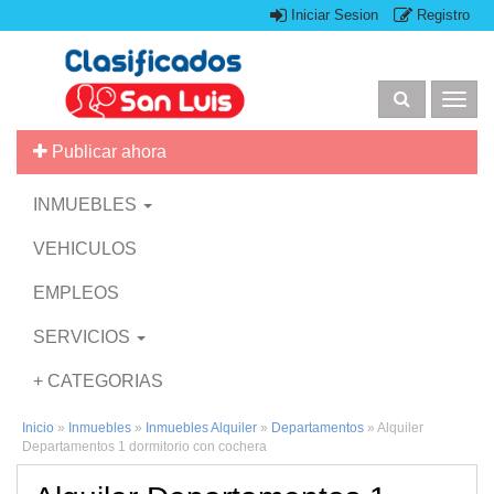
Iniciar Sesion
Registro
Togg
navig
Publicar ahora
INMUEBLES
VEHICULOS
EMPLEOS
SERVICIOS
+ CATEGORIAS
Inicio
»
Inmuebles
»
Inmuebles Alquiler
»
Departamentos
»
Alquiler
Departamentos 1 dormitorio con cochera