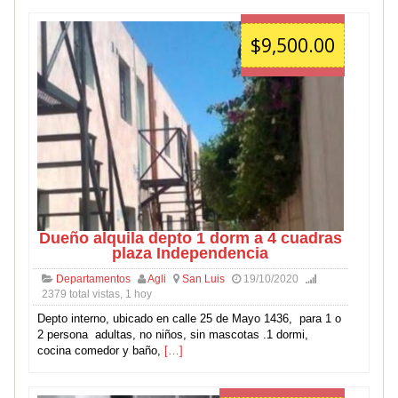
$9,500.00
Dueño alquila depto 1 dorm a 4 cuadras
plaza Independencia
Departamentos
Agli
San Luis
19/10/2020
2379 total vistas, 1 hoy
Depto interno, ubicado en calle 25 de Mayo 1436, para 1 o
2 persona adultas, no niños, sin mascotas .1 dormi,
cocina comedor y baño,
[…]