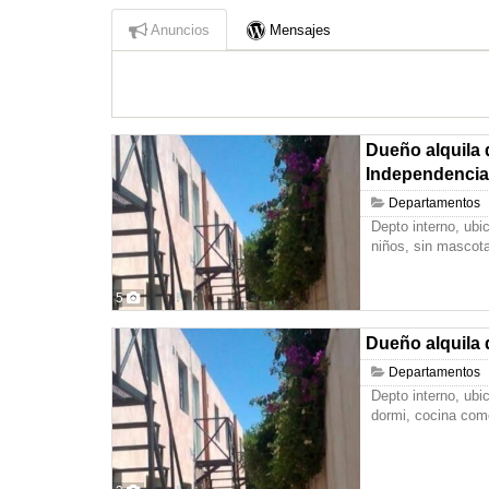
Anuncios
Mensajes
Dueño alquila 
Independencia
Departamentos
Depto interno, ub
niños, sin mascot
5
Dueño alquila 
Departamentos
Depto interno, ubi
dormi, cocina com