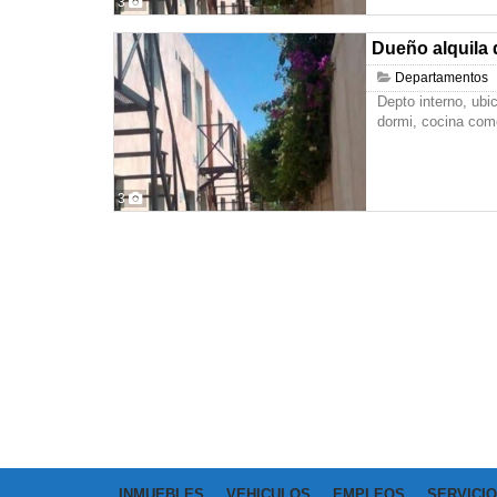
3
Dueño alquila 
Departamentos
Depto interno, ubi
dormi, cocina com
3
INMUEBLES
VEHICULOS
EMPLEOS
SERVICI