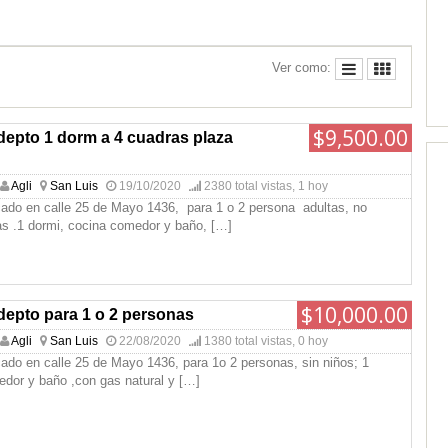
Ver como:
$9,500.00
depto 1 dorm a 4 cuadras plaza
Agli
San Luis
19/10/2020
2380 total vistas, 1 hoy
icado en calle 25 de Mayo 1436, para 1 o 2 persona adultas, no
as .1 dormi, cocina comedor y baño,
[…]
$10,000.00
depto para 1 o 2 personas
Agli
San Luis
22/08/2020
1380 total vistas, 0 hoy
cado en calle 25 de Mayo 1436, para 1o 2 personas, sin niños; 1
edor y baño ,con gas natural y
[…]