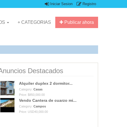
Iniciar Sesion
Registro
IOS
+ CATEGORIAS
Publicar ahora
Anuncios Destacados
Alquiler duplex 2 dormitor...
Category:
Casas
Price: $850,000.00
Vendo Cantera de cuarzo mi...
Category:
Campos
Price: USD40,000.00