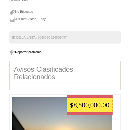
No Etiquetas
391 total vistas, 1 hoy
ID DE LA LISTA:
504689CE248B9497
Reportar problema
Avisos Clasificados
Relacionados
$8,500,000.00