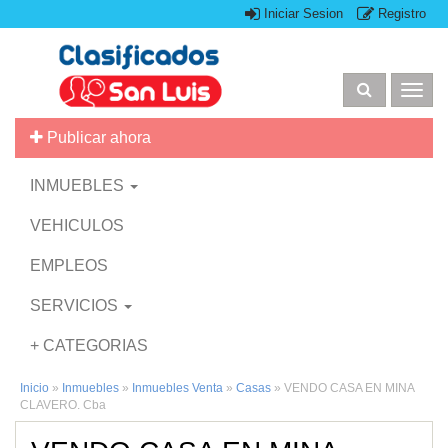
Iniciar Sesion
Registro
Togg
navig
Publicar ahora
INMUEBLES
VEHICULOS
EMPLEOS
SERVICIOS
+ CATEGORIAS
Inicio
»
Inmuebles
»
Inmuebles Venta
»
Casas
»
VENDO CASA EN MINA
CLAVERO. Cba