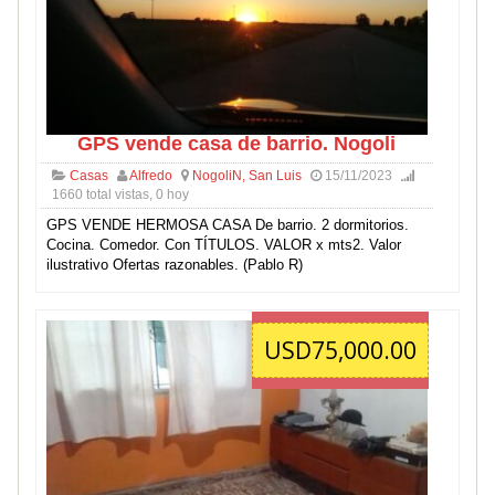
GPS vende casa de barrio. Nogoli
Casas
Alfredo
NogoliN, San Luis
15/11/2023
1660 total vistas, 0 hoy
GPS VENDE HERMOSA CASA De barrio. 2 dormitorios.
Cocina. Comedor. Con TÍTULOS. VALOR x mts2. Valor
ilustrativo Ofertas razonables. (Pablo R)
USD75,000.00