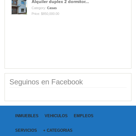
Alquiler duplex 2 dormitor...
Category:
Casas
Price: $850,000.00
Vendo Cantera de cuarzo mi...
Category:
Campos
Price: USD40,000.00
Seguinos en Facebook
INMUEBLES
VEHICULOS
EMPLEOS
SERVICIOS
+ CATEGORIAS