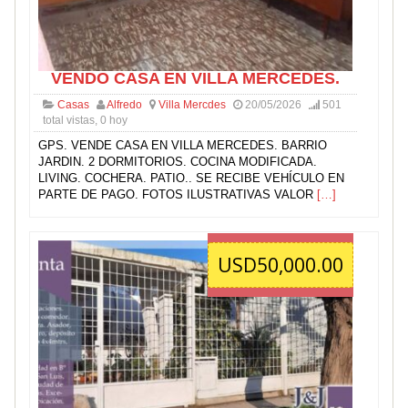
VENDO CASA EN VILLA MERCEDES.
Casas
Alfredo
Villa Mercdes
20/05/2026
501
total vistas, 0 hoy
GPS. VENDE CASA EN VILLA MERCEDES. BARRIO
JARDIN. 2 DORMITORIOS. COCINA MODIFICADA.
LIVING. COCHERA. PATIO.. SE RECIBE VEHÍCULO EN
PARTE DE PAGO. FOTOS ILUSTRATIVAS VALOR
[…]
USD50,000.00