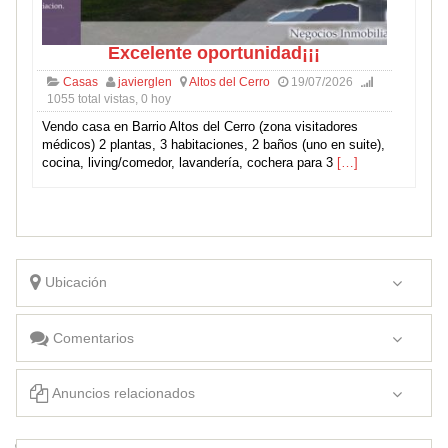
Excelente oportunidad¡¡¡
Casas
javierglen
Altos del Cerro
19/07/2026
1055 total vistas, 0 hoy
Vendo casa en Barrio Altos del Cerro (zona visitadores
médicos) 2 plantas, 3 habitaciones, 2 baños (uno en suite),
cocina, living/comedor, lavandería, cochera para 3
[…]
Ubicación
Comentarios
Anuncios relacionados
Casa en venta en el casco urbano de El Trapiche, San Luis. A una