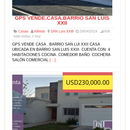
GPS VENDE.CASA.BARRIO SAN LUIS
XXII
Casas
Alfredo
SAN Luis XXIII
29/04/2024
606
total vistas, 1 hoy
GPS VENDE CASA . BARRIO SAN LUI XXII CASA
UBICADA EN BARRIO SAN LUIS XXIII. CUENTA CON: 4
HABITACIONES COCINA. COMEDOR BAÑO. COCHERA
SALÓN COMERCIAL
[…]
USD230,000.00