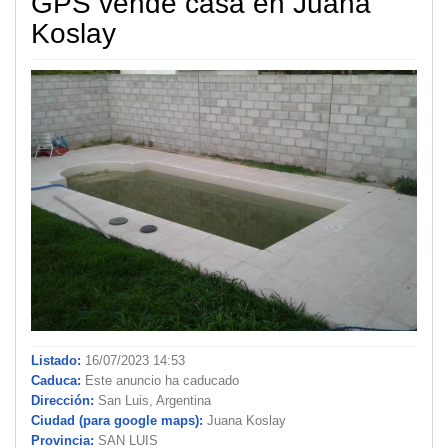
GPS vende casa en Juana
Koslay
Listado:
16/07/2023 14:53
Caduca:
Este anuncio ha caducado
Dirección:
San Luis, Argentina
Ciudad (para google maps):
Juana Koslay
Provincia:
SAN LUIS