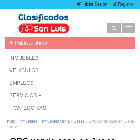
Iniciar Sesion
Registro
Togg
navig
Publicar ahora
INMUEBLES
VEHICULOS
EMPLEOS
SERVICIOS
+ CATEGORIAS
Inicio
»
Inmuebles
»
Inmuebles Venta
»
Casas
»
GPS vende casa en Juana
Koslay