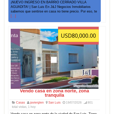
¡NUEVO INGRESO EN BARRIO CERRADO VILLA
AGUADITA! | San Luis En J&J Negocios Inmobiliarios
sabemos que sentirse en casa no tiene precio. Por eso, te
[…]
USD80,000.00
Vendo casa en zona norte, zona
tranquila
Casas
javierglen
San Luis
19/07/2026
801
total vistas, 1 hoy
Vendo casa en zona norte de la ciudad de San Luis. Tiene