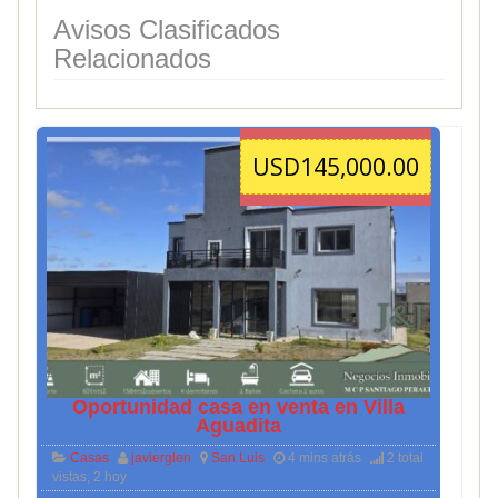
Avisos Clasificados
Relacionados
USD145,000.00
Oportunidad casa en venta en Villa
Aguadita
Casas
javierglen
San Luis
4 mins atrás
2 total
vistas, 2 hoy