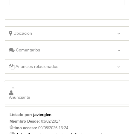
Ubicación
Comentarios
Anuncios relacionados
Vendo casa en Barrio San Luis 32
Vendo casa en El Volcan, mas terreno. Acepto permutas……
Anunciante
Listado por:
javierglen
Miembro Desde:
03/02/2017
Último acceso:
09/08/2026 13:24