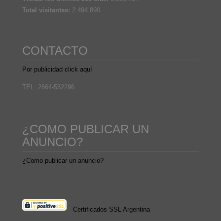
Total visitantes:
2.494.890
CONTACTO
Por publicidad click aquí
TEL: 2664-552296
¿COMO PUBLICAR UN
ANUNCIO?
¿Como publicar un anuncio?
Certificados SSL Argentina