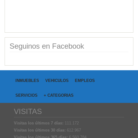
Alquiler duplex 2 dormitor...
Category:
Casas
Price: $850,000.00
Seguinos en Facebook
INMUEBLES
VEHICULOS
EMPLEOS
SERVICIOS
+ CATEGORIAS
VISITAS
Visitas los últimos 7 días:
111.172
Visitas los últimos 30 días:
612.967
Visitas los últimos 365 días:
6.560.784