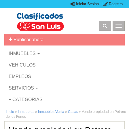
Iniciar Sesion
Registro
Togg
navig
Publicar ahora
INMUEBLES
VEHICULOS
EMPLEOS
SERVICIOS
+ CATEGORIAS
Inicio
»
Inmuebles
»
Inmuebles Venta
»
Casas
»
Vendo propiedad en Potrero
de los Funes