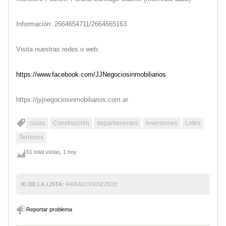
Información: 2664654711/2664665163.
Visita nuestras redes o web:
https://www.facebook.com/JJNegociosinmobiliarios
https://jyjnegociosinmobiliarios.com.ar
casas
Construcción
departamentos
Inversiones
Lotes
Terrenos
61 total vistas, 1 hoy
ID DE LA LISTA:
4406A1C9365E25DE
Reportar problema