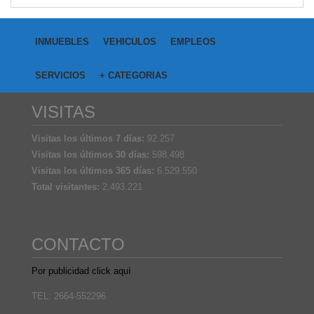
INMUEBLES
VEHICULOS
EMPLEOS
SERVICIOS
+ CATEGORIAS
VISITAS
Visitas los últimos 7 días:
92.257
Visitas los últimos 30 días:
598.498
Visitas los últimos 365 días:
6.529.550
Total visitantes:
2.493.221
CONTACTO
Por publicidad click aquí
TEL: 2664-552296