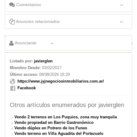
Comentarios
Anuncios relacionados
Vendo casa en zona norte. Apta para crédito
Anunciante
Vendo casa en Barrio Eusebio Castaño
Listado por:
javierglen
Miembro Desde:
03/02/2017
Último acceso:
08/08/2026 18:29
https://www.jyjnegociosinmobiliarios.com.ar/
Facebook
Otros artículos enumerados por javierglen
Vendo 2 terrenos en Los Puquios, zona muy tranquila
Vendo propiedad en Barrio Gastronómico
Vendo dúplex en Potrero de los Funes
Vendo terreno en Villa Aguadita del Portezuelo