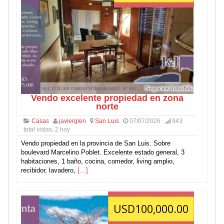
Vendo excelente propiedad en zona
norte
Casas
javierglen
San Luis
07/07/2026
943
total vistas, 2 hoy
Vendo propiedad en la provincia de San Luis. Sobre
boulevard Marcelino Poblet. Excelente estado general, 3
habitaciones, 1 baño, cocina, comedor, living amplio,
recibidor, lavadero,
[…]
USD100,000.00