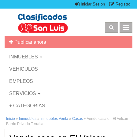
Iniciar Sesion
Registro
Togg
navig
Publicar ahora
INMUEBLES
VEHICULOS
EMPLEOS
SERVICIOS
+ CATEGORIAS
Inicio
»
Inmuebles
»
Inmuebles Venta
»
Casas
»
Vendo casa en El Volcan
Barrio Privado Terralta