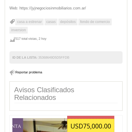
Web: https://jyjnegociosinmobiliarios.com.ar/
casa a estrenar
casas
depósitos
fondo de comercio
inversion
517 total vistas, 2 hoy
ID DE LA LISTA:
35368649D5D5FFDB
Reportar problema
Avisos Clasificados
Relacionados
USD75,000.00