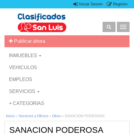
Iniciar Sesion
Registro
Togg
navig
Publicar ahora
INMUEBLES
VEHICULOS
EMPLEOS
SERVICIOS
+ CATEGORIAS
Inicio
»
Servicios y Oficios
»
Otros
»
SANACION PODEROSA
SANACION PODEROSA