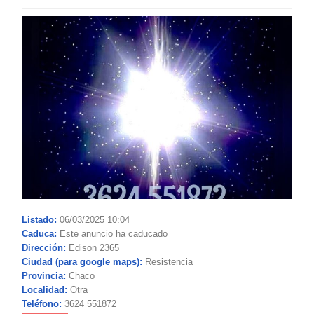
Listado:
06/03/2025 10:04
Caduca:
Este anuncio ha caducado
Dirección:
Edison 2365
Ciudad (para google maps):
Resistencia
Provincia:
Chaco
Localidad:
Otra
Teléfono:
3624 551872