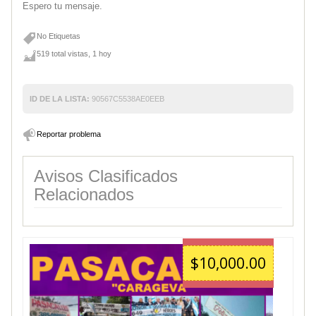
Espero tu mensaje.
No Etiquetas
519 total vistas, 1 hoy
ID DE LA LISTA:
90567C5538AE0EEB
Reportar problema
Avisos Clasificados
Relacionados
$10,000.00