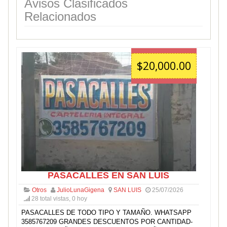
Avisos Clasificados
Relacionados
$20,000.00
PASACALLES EN SAN LUIS
Otros
JulioLunaGigena
SAN LUIS
25/07/2026
28 total vistas, 0 hoy
PASACALLES DE TODO TIPO Y TAMAÑO. WHATSAPP
3585767209 GRANDES DESCUENTOS POR CANTIDAD-