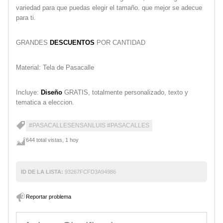
variedad para que puedas elegir el tamaño. que mejor se adecue
para ti.
GRANDES
DESCUENTOS
POR CANTIDAD
Material: Tela de Pasacalle
Incluye:
Diseño
GRATIS, totalmente personalizado, texto y
tematica a eleccion.
#PASACALLESENSANLUIS #PASACALLES
644 total vistas, 1 hoy
ID DE LA LISTA:
93267FCFD3A94986
Reportar problema