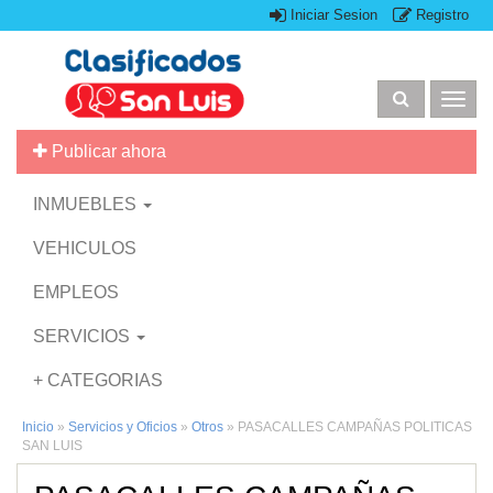
Iniciar Sesion
Registro
Togg
navig
Publicar ahora
INMUEBLES
VEHICULOS
EMPLEOS
SERVICIOS
+ CATEGORIAS
Inicio
»
Servicios y Oficios
»
Otros
»
PASACALLES CAMPAÑAS POLITICAS
SAN LUIS