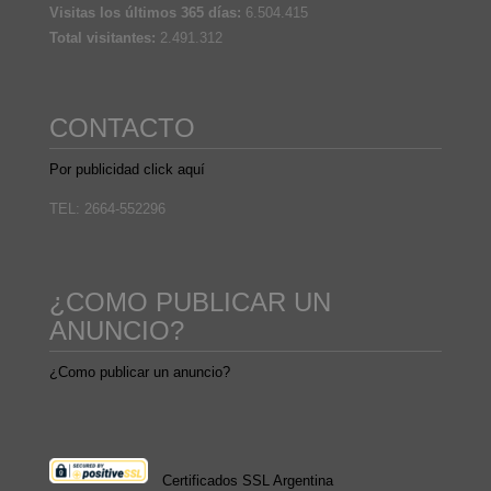
Visitas los últimos 365 días:
6.504.415
Total visitantes:
2.491.312
CONTACTO
Por publicidad click aquí
TEL: 2664-552296
¿COMO PUBLICAR UN
ANUNCIO?
¿Como publicar un anuncio?
Certificados SSL Argentina