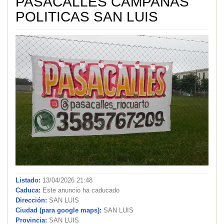
PASACALLES CAMPAÑAS
POLITICAS SAN LUIS
Listado:
13/04/2026 21:48
Caduca:
Este anuncio ha caducado
Dirección:
SAN LUIS
Ciudad (para google maps):
SAN LUIS
Provincia:
SAN LUIS